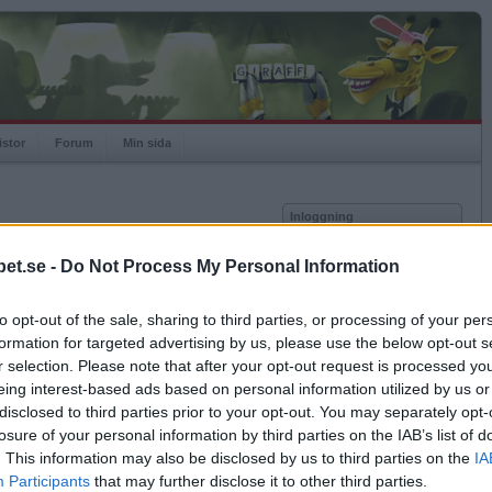
istor
Forum
Min sida
Inloggning
Användare
et.se -
Do Not Process My Personal Information
Lösenord
Medlem sedan
2023-11-04
Senast inloggad
2026-08-07
to opt-out of the sale, sharing to third parties, or processing of your per
Kom ihåg mig
Spelstatistik
formation for targeted advertising by us, please use the below opt-out s
Logga in
r selection. Please note that after your opt-out request is processed y
Rating
3043
eing interest-based ads based on personal information utilized by us or
Glömt ditt lösenord?
Högsta rating
2024-07-15
3452
Få ny aktiveringslänk
disclosed to third parties prior to your opt-out. You may separately opt-
Rankad
21
losure of your personal information by third parties on the IAB’s list of
Rullningar
641
. This information may also be disclosed by us to third parties on the
IA
Matcher
5876
Betapet är gratis!
Participants
that may further disclose it to other third parties.
Vunna
5259