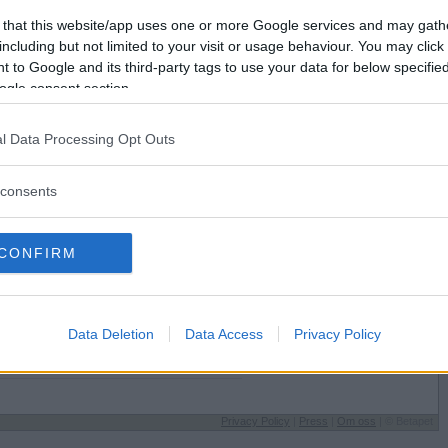
Förlorade
576
Vill du bli
 that this website/app uses one or more Google services and may gath
Avbrutna
34
medlem?
including but not limited to your visit or usage behaviour. You may click 
Oavgjorda
7
 to Google and its third-party tags to use your data for below specifi
Skapa nytt konto
ogle consent section.
l Data Processing Opt Outs
consents
Sysselsättning
CONFIRM
Betapetare
 på
Jag äter
Kryddstarkt!
Speltyp på Betapet
Data Deletion
Data Access
Privacy Policy
Strategisk
Favoritbokstav
Alla är lika fina
Privacy Policy
|
Press
|
Om oss
| © Betapet