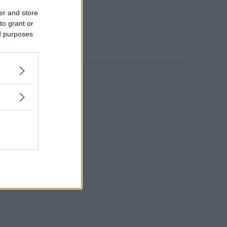
er and store
to grant or
ed purposes