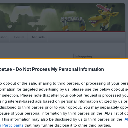
istor
Forum
Min sida
Inloggning
Användare
et.se -
Do Not Process My Personal Information
Lösenord
Medlem sedan
2005-07-03
Senast inloggad
2024-04-16
to opt-out of the sale, sharing to third parties, or processing of your per
Kom ihåg mig
Spelstatistik
formation for targeted advertising by us, please use the below opt-out s
Logga in
r selection. Please note that after your opt-out request is processed y
Rating
1198
eing interest-based ads based on personal information utilized by us or
Glömt ditt lösenord?
Högsta rating
2008-07-10
1480
Få ny aktiveringslänk
disclosed to third parties prior to your opt-out. You may separately opt-
Rankad
937
losure of your personal information by third parties on the IAB’s list of
Rullningar
8
. This information may also be disclosed by us to third parties on the
IA
Matcher
1745
Betapet är gratis!
Participants
that may further disclose it to other third parties.
Vunna
806