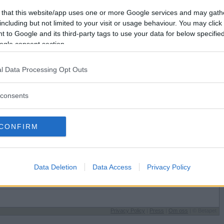
Förlorade
910
Vill du bli
 that this website/app uses one or more Google services and may gath
Avbrutna
21
medlem?
including but not limited to your visit or usage behaviour. You may click 
Oavgjorda
8
 to Google and its third-party tags to use your data for below specifi
Skapa nytt konto
ogle consent section.
l Data Processing Opt Outs
consents
Sysselsättning
CONFIRM
agga här?
Ninja
r helst på
Jag äter
 mitt huvud
Hemlagat
l
Speltyp på Betapet
Data Deletion
Data Access
Privacy Policy
Periodare
de
Favoritbokstav
X
Privacy Policy
|
Press
|
Om oss
| © Betapet