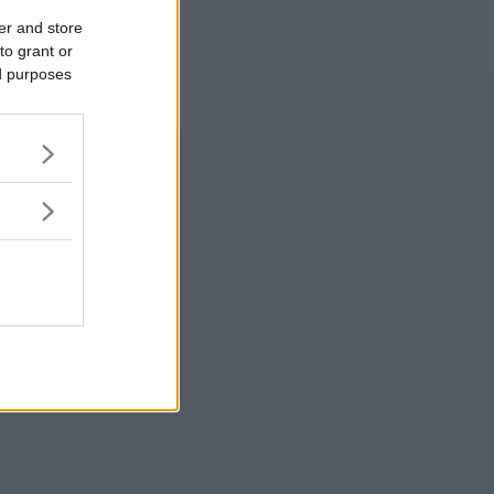
er and store
to grant or
ed purposes