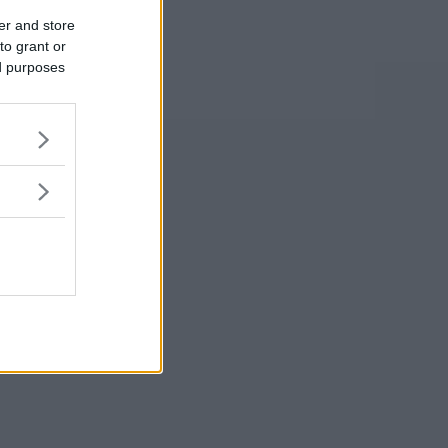
er and store
to grant or
ed purposes