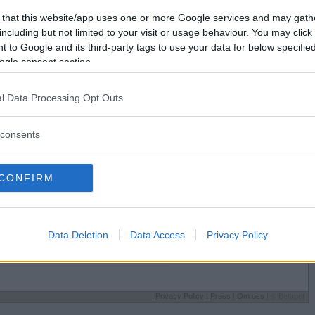
Förlorade
791
Vill du bli
 that this website/app uses one or more Google services and may gath
Avbrutna
2
medlem?
including but not limited to your visit or usage behaviour. You may click 
Oavgjorda
6
 to Google and its third-party tags to use your data for below specifi
Skapa nytt konto
ogle consent section.
l Data Processing Opt Outs
consents
Sysselsättning
CONFIRM
Jobbar
lst på
Jag äter
l
Wok
Speltyp på Betapet
Data Deletion
Data Access
Privacy Policy
Ratingbesatt
Favoritbokstav
J
Privacy Policy
|
Press
|
Om oss
| © Betapet