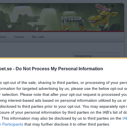
istor
Forum
Min sida
Inloggning
Användare
et.se -
Do Not Process My Personal Information
Lösenord
Medlem sedan
2004-07-24
Senast inloggad
2012-07-15
to opt-out of the sale, sharing to third parties, or processing of your per
Kom ihåg mig
Spelstatistik
formation for targeted advertising by us, please use the below opt-out s
Logga in
r selection. Please note that after your opt-out request is processed y
Rating
1419
eing interest-based ads based on personal information utilized by us or
Glömt ditt lösenord?
Högsta rating
2010-07-26
1649
Få ny aktiveringslänk
disclosed to third parties prior to your opt-out. You may separately opt-
Rankad
5749
losure of your personal information by third parties on the IAB’s list of
Rullningar
45
. This information may also be disclosed by us to third parties on the
IA
Matcher
1346
Betapet är gratis!
Participants
that may further disclose it to other third parties.
Vunna
547