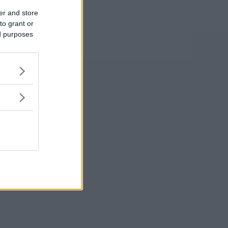
er and store
to grant or
ed purposes