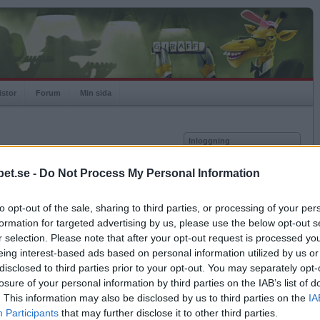
istor
Forum
Min sida
Inloggning
Användare
et.se -
Do Not Process My Personal Information
Lösenord
Medlem sedan
2005-07-18
Senast inloggad
2022-04-03
to opt-out of the sale, sharing to third parties, or processing of your per
Kom ihåg mig
Spelstatistik
formation for targeted advertising by us, please use the below opt-out s
Logga in
r selection. Please note that after your opt-out request is processed y
Rating
1673
eing interest-based ads based on personal information utilized by us or
Glömt ditt lösenord?
Högsta rating
2008-05-12
2470
Få ny aktiveringslänk
disclosed to third parties prior to your opt-out. You may separately opt-
Rankad
499
losure of your personal information by third parties on the IAB’s list of
Rullningar
121
. This information may also be disclosed by us to third parties on the
IA
Matcher
3285
Betapet är gratis!
Participants
that may further disclose it to other third parties.
Vunna
2030