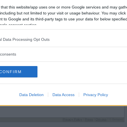
Förlorade
1199
Vill du bli
 that this website/app uses one or more Google services and may gath
Avbrutna
43
medlem?
including but not limited to your visit or usage behaviour. You may click 
Oavgjorda
13
 to Google and its third-party tags to use your data for below specifi
Skapa nytt konto
ogle consent section.
l Data Processing Opt Outs
consents
Sysselsättning
CONFIRM
Grundskolan
lst på
Jag äter
När jag blir påmind
Speltyp på Betapet
Data Deletion
Data Access
Privacy Policy
t
Svåranalyserad
Favoritbokstav
Æ
Privacy Policy
|
Press
|
Om oss
| © Betapet