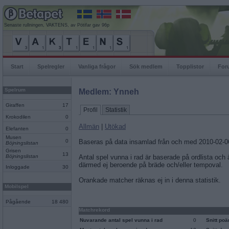
Senaste rullningen, VAKTENS, av Pötifar gav 96p
Start
Spelregler
Vanliga frågor
Sök medlem
Topplistor
For
Spelrum
Medlem: Ynneh
Giraffen
17
Profil
Statistik
Krokodilen
0
Allmän
|
Utökad
Elefanten
0
Musen
0
Baseras på data insamlad från och med 2010-02-0
Böjningslistan
Grisen
13
Böjningslistan
Antal spel vunna i rad är baserade på ordlista och
därmed ej beroende på bräde och/eller tempoval.
Inloggade
30
Orankade matcher räknas ej in i denna statistik.
Mobilspel
Pågående
18 480
Matchrekord
Nuvarande antal spel vunna i rad
0
Snitt po