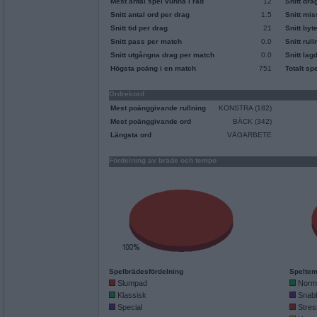
Mest antal spel vunna i rad
12
Snitt dra
Snitt antal ord per drag
1.5
Snitt mi
Snitt tid per drag
21
Snitt byt
Snitt pass per match
0.0
Snitt rul
Snitt utgångna drag per match
0.0
Snitt lag
Högsta poäng i en match
751
Totalt sp
Ordrekord
Mest poänggivande rullning
KONSTRA (182)
Mest poänggivande ord
BÄCK (342)
Längsta ord
VÄGARBETE
Fördelning av bräde och tempo
Spelbrädesfördelning
Speltem
Slumpad
Norm
Klassisk
Snab
Special
Stres