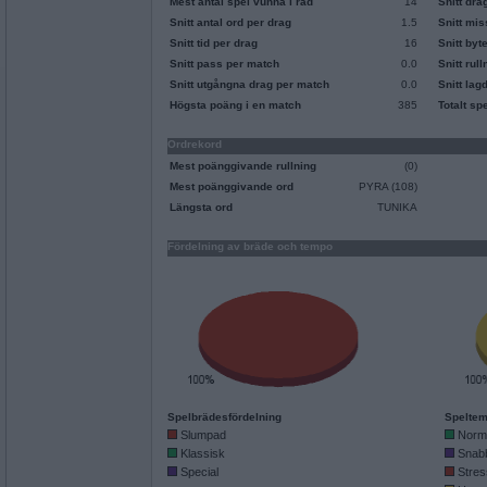
Mest antal spel vunna i rad
14
Snitt dra
Snitt antal ord per drag
1.5
Snitt mi
Snitt tid per drag
16
Snitt byt
Snitt pass per match
0.0
Snitt rul
Snitt utgångna drag per match
0.0
Snitt lag
Högsta poäng i en match
385
Totalt sp
Ordrekord
Mest poänggivande rullning
(0)
Mest poänggivande ord
PYRA (108)
Längsta ord
TUNIKA
Fördelning av bräde och tempo
Spelbrädesfördelning
Speltem
Slumpad
Norm
Klassisk
Snab
Special
Stres