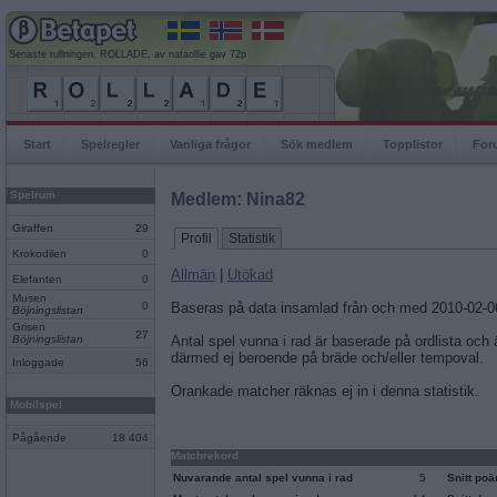
Senaste rullningen, ROLLADE, av nataollie gav 72p
Start
Spelregler
Vanliga frågor
Sök medlem
Topplistor
For
Spelrum
Medlem: Nina82
Giraffen
29
Profil
Statistik
Krokodilen
0
Allmän
|
Utökad
Elefanten
0
Musen
0
Baseras på data insamlad från och med 2010-02-0
Böjningslistan
Grisen
27
Böjningslistan
Antal spel vunna i rad är baserade på ordlista och
därmed ej beroende på bräde och/eller tempoval.
Inloggade
56
Orankade matcher räknas ej in i denna statistik.
Mobilspel
Pågående
18 404
Matchrekord
Nuvarande antal spel vunna i rad
5
Snitt po