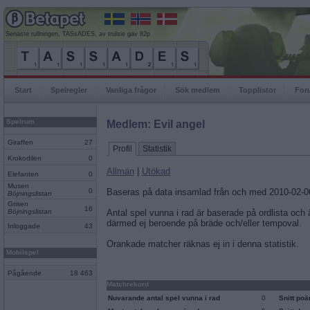
Senaste rullningen, TASsADES, av trulsie gav 82p
Start
Spelregler
Vanliga frågor
Sök medlem
Topplistor
For
Spelrum
Medlem: Evil angel
Giraffen
27
Profil
Statistik
Krokodilen
0
Allmän
|
Utökad
Elefanten
0
Musen
0
Baseras på data insamlad från och med 2010-02-0
Böjningslistan
Grisen
16
Böjningslistan
Antal spel vunna i rad är baserade på ordlista och
därmed ej beroende på bräde och/eller tempoval.
Inloggade
43
Orankade matcher räknas ej in i denna statistik.
Mobilspel
Pågående
18 463
Matchrekord
Nuvarande antal spel vunna i rad
0
Snitt po