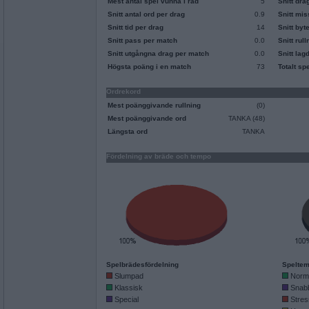
Mest antal spel vunna i rad
5
Snitt dra
Snitt antal ord per drag
0.9
Snitt mi
Snitt tid per drag
14
Snitt byt
Snitt pass per match
0.0
Snitt rul
Snitt utgångna drag per match
0.0
Snitt lag
Högsta poäng i en match
73
Totalt sp
Ordrekord
Mest poänggivande rullning
(0)
Mest poänggivande ord
TANKA (48)
Längsta ord
TANKA
Fördelning av bräde och tempo
Spelbrädesfördelning
Speltem
Slumpad
Norm
Klassisk
Snab
Special
Stres