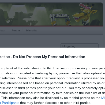
istor
Forum
Min sida
Inloggning
Användare
et.se -
Do Not Process My Personal Information
Lösenord
-02-06.
to opt-out of the sale, sharing to third parties, or processing of your per
a och ändras därmed ej
Kom ihåg mig
formation for targeted advertising by us, please use the below opt-out s
Logga in
ik.
r selection. Please note that after your opt-out request is processed y
eing interest-based ads based on personal information utilized by us or
Glömt ditt lösenord?
Få ny aktiveringslänk
disclosed to third parties prior to your opt-out. You may separately opt-
losure of your personal information by third parties on the IAB’s list of
0
Snitt poäng per match
253
6
Snitt drag per match
24
. This information may also be disclosed by us to third parties on the
IA
Betapet är gratis!
.2
Snitt misslyckade drag per match
0.2
Participants
that may further disclose it to other third parties.