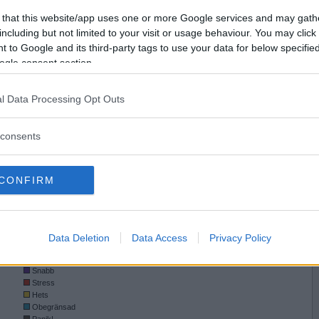
21
Snitt byten per match
1.5
Vill du bli
.2
Snitt rullningar per match
0.0
 that this website/app uses one or more Google services and may gath
medlem?
.2
Snitt lagda brickor per match
42
including but not limited to your visit or usage behaviour. You may click 
15
Totalt spelad tid i timmar
2
 to Google and its third-party tags to use your data for below specifi
Skapa nytt konto
ogle consent section.
0)
1)
l Data Processing Opt Outs
TA
consents
CONFIRM
Data Deletion
Data Access
Privacy Policy
Speltempofördelning
Normal
Snabb
Stress
Hets
Obegränsad