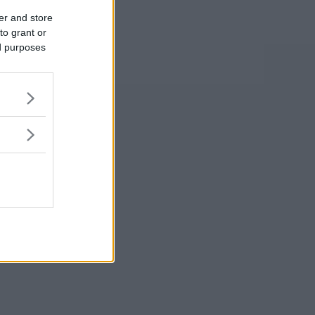
er and store
to grant or
ed purposes