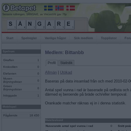
Senaste rullningen, SÅNGArE, av VincentVit gav 76p
Start
Spelregler
Vanliga frågor
Sök medlem
Topplistor
For
Spelrum
Medlem: Bittanbb
Giraffen
1
Profil
Statistik
Krokodilen
0
Allmän
|
Utökad
Elefanten
0
Musen
0
Baseras på data insamlad från och med 2010-02-0
Böjningslistan
Grisen
0
Böjningslistan
Antal spel vunna i rad är baserade på ordlista och
därmed ej beroende på bräde och/eller tempoval.
Inloggade
1
Orankade matcher räknas ej in i denna statistik.
Mobilspel
Pågående
18 450
Matchrekord
Nuvarande antal spel vunna i rad
0
Snitt po