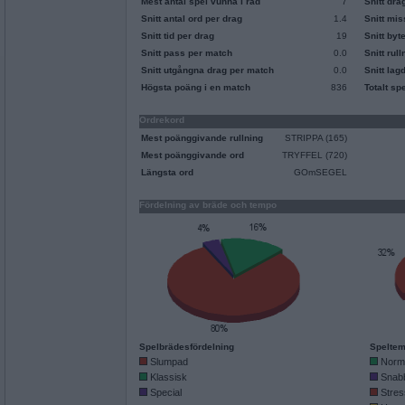
Mest antal spel vunna i rad
7
Snitt dra
Snitt antal ord per drag
1.4
Snitt mi
Snitt tid per drag
19
Snitt byt
Snitt pass per match
0.0
Snitt rul
Snitt utgångna drag per match
0.0
Snitt lag
Högsta poäng i en match
836
Totalt sp
Ordrekord
Mest poänggivande rullning
STRIPPA (165)
Mest poänggivande ord
TRYFFEL (720)
Längsta ord
GOmSEGEL
Fördelning av bräde och tempo
Spelbrädesfördelning
Speltem
Slumpad
Norm
Klassisk
Snab
Special
Stres