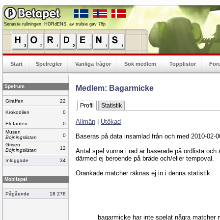
Senaste rullningen, HORdENS, av trulsie gav 78p
Start
Spelregler
Vanliga frågor
Sök medlem
Topplistor
For
Spelrum
Medlem: Bagarmicke
Giraffen
22
Profil
Statistik
Krokodilen
0
Allmän
|
Utökad
Elefanten
0
Musen
0
Baseras på data insamlad från och med 2010-02-0
Böjningslistan
Grisen
12
Böjningslistan
Antal spel vunna i rad är baserade på ordlista och
därmed ej beroende på bräde och/eller tempoval.
Inloggade
34
Orankade matcher räknas ej in i denna statistik.
Mobilspel
Pågående
18 278
bagarmicke har inte spelat några matcher 