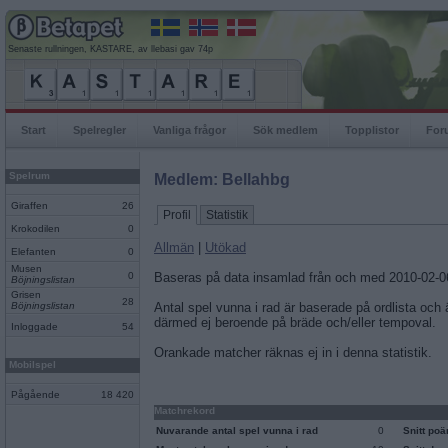
Senaste rullningen, KASTARE, av llebasi gav 74p
Start
Spelregler
Vanliga frågor
Sök medlem
Topplistor
For
Spelrum
Medlem: Bellahbg
Giraffen
26
Profil
Statistik
Krokodilen
0
Allmän
|
Utökad
Elefanten
0
Musen
0
Baseras på data insamlad från och med 2010-02-0
Böjningslistan
Grisen
28
Böjningslistan
Antal spel vunna i rad är baserade på ordlista och
därmed ej beroende på bräde och/eller tempoval.
Inloggade
54
Orankade matcher räknas ej in i denna statistik.
Mobilspel
Pågående
18 420
Matchrekord
Nuvarande antal spel vunna i rad
0
Snitt po