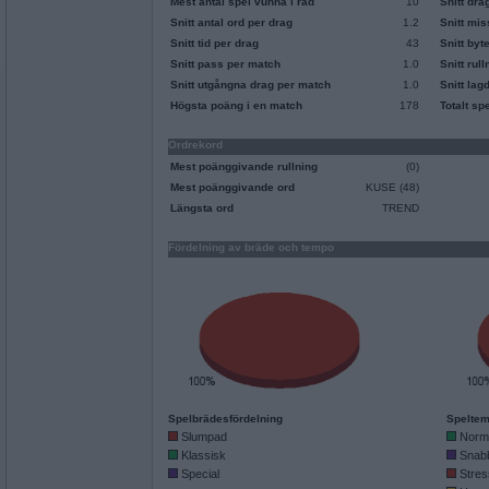
Mest antal spel vunna i rad
10
Snitt dra
Snitt antal ord per drag
1.2
Snitt mi
Snitt tid per drag
43
Snitt byt
Snitt pass per match
1.0
Snitt rul
Snitt utgångna drag per match
1.0
Snitt lag
Högsta poäng i en match
178
Totalt sp
Ordrekord
Mest poänggivande rullning
(0)
Mest poänggivande ord
KUSE (48)
Längsta ord
TREND
Fördelning av bräde och tempo
Spelbrädesfördelning
Speltem
Slumpad
Norm
Klassisk
Snab
Special
Stres