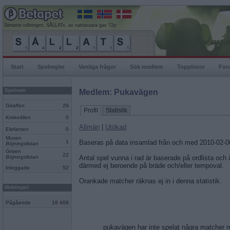
Senaste rullningen, SÅLLATs, av nattavaara gav 72p
Start
Spelregler
Vanliga frågor
Sök medlem
Topplistor
For
Spelrum
Medlem: Pukavägen
Giraffen
29
Profil
Statistik
Krokodilen
0
Allmän
|
Utökad
Elefanten
0
Musen
1
Baseras på data insamlad från och med 2010-02-0
Böjningslistan
Grisen
22
Böjningslistan
Antal spel vunna i rad är baserade på ordlista och
därmed ej beroende på bräde och/eller tempoval.
Inloggade
52
Orankade matcher räknas ej in i denna statistik.
Mobilspel
Pågående
18 468
pukavägen har inte spelat några matcher 