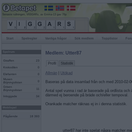
Senaste rullningen, VIGGARs, av Emma-13 gav 76p
Start
Spelregler
Vanliga frågor
Sök medlem
Topplistor
For
Spelrum
Medlem: Utter87
Giraffen
23
Profil
Statistik
Krokodilen
0
Allmän
|
Utökad
Elefanten
0
Musen
0
Baseras på data insamlad från och med 2010-02-0
Böjningslistan
Grisen
11
Böjningslistan
Antal spel vunna i rad är baserade på ordlista och
därmed ej beroende på bräde och/eller tempoval.
Inloggade
34
Orankade matcher räknas ej in i denna statistik.
Mobilspel
Pågående
18 393
utter87 har inte spelat några matcher m