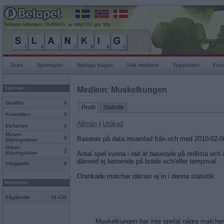
Senaste rullningen, SLANKIG, av billy1337 gav 98p
Start
Spelregler
Vanliga frågor
Sök medlem
Topplistor
For
Spelrum
Medlem: Muskelkungen
Giraffen
6
Profil
Statistik
Krokodilen
0
Allmän
|
Utökad
Elefanten
0
Musen
0
Baseras på data insamlad från och med 2010-02-0
Böjningslistan
Grisen
2
Böjningslistan
Antal spel vunna i rad är baserade på ordlista och
därmed ej beroende på bräde och/eller tempoval.
Inloggade
8
Orankade matcher räknas ej in i denna statistik.
Mobilspel
Pågående
18 430
Muskelkungen har inte spelat några matcher