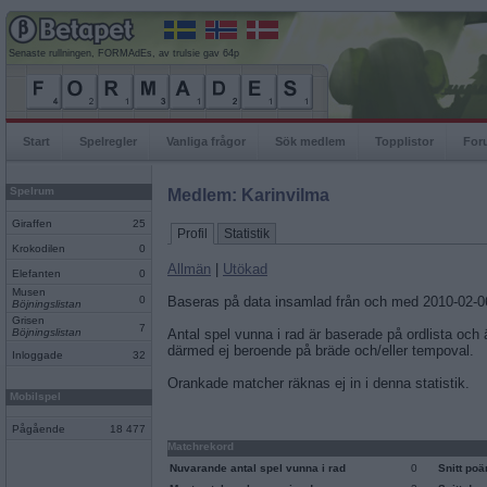
Senaste rullningen, FORMAdEs, av trulsie gav 64p
Start
Spelregler
Vanliga frågor
Sök medlem
Topplistor
For
Spelrum
Medlem: Karinvilma
Giraffen
25
Profil
Statistik
Krokodilen
0
Allmän
|
Utökad
Elefanten
0
Musen
0
Baseras på data insamlad från och med 2010-02-0
Böjningslistan
Grisen
7
Böjningslistan
Antal spel vunna i rad är baserade på ordlista och
därmed ej beroende på bräde och/eller tempoval.
Inloggade
32
Orankade matcher räknas ej in i denna statistik.
Mobilspel
Pågående
18 477
Matchrekord
Nuvarande antal spel vunna i rad
0
Snitt po