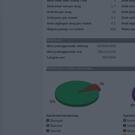
Mest antal spel vunna i rad
3
Snitt dra
Snitt antal ord per drag
1.7
Snitt mi
Snitt tid per drag
29
Snitt byt
Snitt pass per match
0.1
Snitt rul
Snitt utgångna drag per match
0.1
Snitt lag
Högsta poäng i en match
408
Totalt sp
Ordrekord
Mest poänggivande rullning
GISSlAN (68)
Mest poänggivande ord
RULLA (120)
Längsta ord
SEKTION
Fördelning av bräde och tempo
Spelbrädesfördelning
Speltem
Slumpad
Norm
Klassisk
Snab
Special
Stres