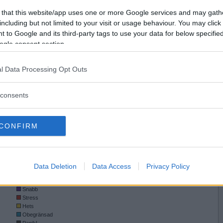
15
Snitt byten per match
0.0
Vill du bli
.0
Snitt rullningar per match
0.0
 that this website/app uses one or more Google services and may gath
medlem?
.0
Snitt lagda brickor per match
44
including but not limited to your visit or usage behaviour. You may click 
74
Totalt spelad tid i timmar
1
 to Google and its third-party tags to use your data for below specifi
Skapa nytt konto
ogle consent section.
0)
2)
l Data Processing Opt Outs
RA
consents
CONFIRM
Data Deletion
Data Access
Privacy Policy
Speltempofördelning
Normal
Snabb
Stress
Hets
Obegränsad