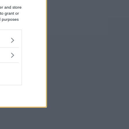
er and store
to grant or
ed purposes