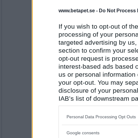
jaapal
www.betapet.se -
Do Not Process 
Fiskbullar! Huvva &#129326;
If you wish to opt-out of the
processing of your personal
targeted advertising by us
Antal inlägg: 287
section to confirm your sel
JordGlob
opt-out request is proces
Varma bananer o nötter av alla slag 
interest-based ads based o
us or personal information d
your opt-out. You may separ
Antal inlägg: 457
disclosure of your personal
IAB’s list of downstream pa
zodika
Fårkött! Blä!
also be disclosed by us to 
Downstream Participants
th
Personal Data Processing Opt Outs
third parties.
Antal inlägg: 18
Google consents
Please note that this web