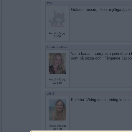
J74
Grädde, russin, fikon, mjöliga äpple
Antal inlägg:
2466
SmålandsMira
Varm banan , curry och jordnötter i 
som på pizza och i Flygande Jacob
Antal inlägg:
22535
Lill-IT
Kikärtor. Vidrig smak, vidrig konsis
Antal inlägg:
31618