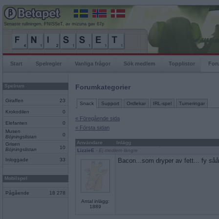
Senaste rullningen, FNISSeT, av mizuna gav 67p
Start
Spelregler
Vanliga frågor
Sök medlem
Topplistor
For
Spelrum
Forumkategorier
Giraffen
23
Snack
Support
Ordlekar
IRL-spel
Turneringar
Krokodilen
0
« Föregående sida
Elefanten
0
« Första sidan
Musen
0
Böjningslistan
Användare
Inlägg
Grisen
10
Böjningslistan
LizzieE
- Ej medlem längre
Inloggade
33
Bacon...som dryper av fett... fy såå 
Mobilspel
Pågående
18 278
Antal inlägg:
1889