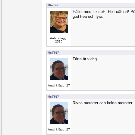
Minibitt
Håller med LizzieE. Helt oätbart! P
god trea och fyra.
Antal inlägg:
2515
MsTT67
Tårta är vidrig
Antal inlägg: 27
MsTT67
Rivna morötter och kokta morötter
Antal inlägg: 27