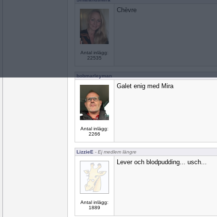
Chèvre
Antal inlägg:
22535
bobmarleyman
Galet enig med Mira
Antal inlägg:
2266
LizzieE
- Ej medlem längre
Lever och blodpudding... usch...
Antal inlägg:
1889