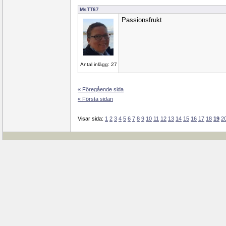
MsTT67
Passionsfrukt
Antal inlägg: 27
« Föregående sida
« Första sidan
Visar sida:
1
2
3
4
5
6
7
8
9
10
11
12
13
14
15
16
17
18
19
2