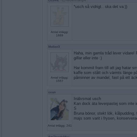
LizzieE
- Ej medlem längre
*usch så vidrigt.. ska det va:))
Antal inlägg:
1889
Mollee3
Haha, min gamla tråd lever vidare! R
gillar eller inte :)
Har kommit fram till att jag hatar s
kaffe som stått och värmts länge p
påminner av mandel, fast på ett äckl
Antal inlägg:
1557
cean
Inälvsmat usch
Kan dock äta leverpastej som inte in
S
Bruna bönor, stekt lök, kålpudding, f
majs som varit i frysen, konserver
Antal inlägg: 241
SmålandsMira