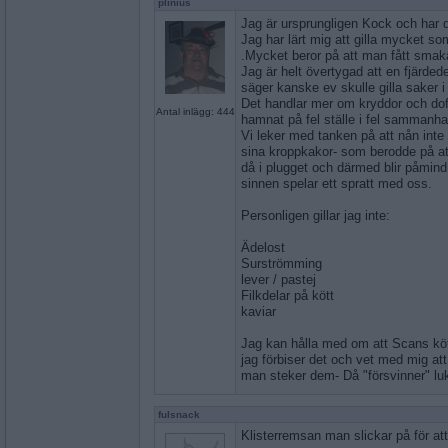
plinius
Jag är ursprungligen Kock och har 
Jag har lärt mig att gilla mycket som
.Mycket beror på att man fått smak
Jag är helt övertygad att en fjärdede
säger kanske ev skulle gilla saker 
Det handlar mer om kryddor och do
Antal inlägg: 444
hamnat på fel ställe i fel sammanh
Vi leker med tanken på att nån inte g
sina kroppkakor- som berodde på a
då i plugget och därmed blir påmind
sinnen spelar ett spratt med oss.
Personligen gillar jag inte:
Ädelost
Surströmming
lever / pastej
Filkdelar på kött
kaviar
Jag kan hålla med om att Scans kött
jag förbiser det och vet med mig at
man steker dem- Då "försvinner" luk
fulsnack
Klisterremsan man slickar på för att