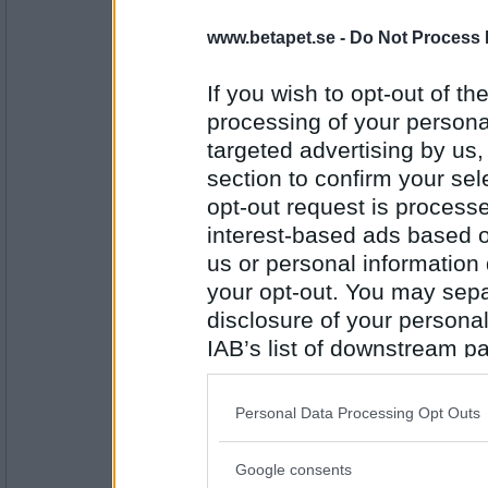
www.betapet.se -
Do Not Process 
Irin1564Isa
Koriander, fänkål och selleri.
If you wish to opt-out of the
processing of your personal
targeted advertising by us
Antal inlägg: 66
section to confirm your sel
Rapé1
opt-out request is proces
Bananlikör och kokosparfymer av billi
interest-based ads based o
us or personal information d
your opt-out. You may separ
Antal inlägg: 409
disclosure of your personal
IAB’s list of downstream pa
Henrux2
- Ej medlem längre
banalikör! ja det e verkligen vidrig
also be disclosed by us to 
fick på 70-talet....urk!
Downstream Participants
th
Personal Data Processing Opt Outs
third parties.
Antal inlägg: 294
Google consents
Please note that this web