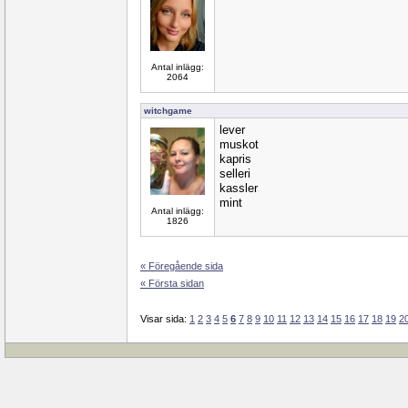
Antal inlägg:
2064
witchgame
lever
muskot
kapris
selleri
kassler
mint
Antal inlägg:
1826
« Föregående sida
« Första sidan
Visar sida:
1
2
3
4
5
6
7
8
9
10
11
12
13
14
15
16
17
18
19
2