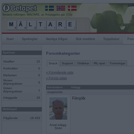
Senaste rullningen, MÄLTARE, av Rospiggska gav 172p
Start
Spelregler
Vanliga frågor
Sök medlem
Topplistor
For
Spelrum
Forumkategorier
Giraffen
15
Snack
Support
Ordlekar
IRL-spel
Turneringar
Krokodilen
0
« Föregående sida
Elefanten
0
« Första sidan
Musen
0
Böjningslistan
Användare
Inlägg
Grisen
1
Böjningslistan
magnusito
Inloggade
16
Filmjölk
Mobilspel
Pågående
18 453
Antal inlägg:
5044