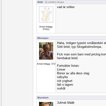
ttiittii
- Ej medlem längre
vad är sötlev
Antal inlägg:
37631
Mmmajan
Haha, troligen typiskt småländskt e
Sött bröd, typ Skogaholmslimpa..
Fick man som barn med prickig ko
hembakat bröd.
Antal inlägg: 372
Fortsätter listan:
Linser
Bönor av alla dess slag
rullsylta
söt yoghurt
lätt o lagom
surkål
Blairbitch
Julmat blääk