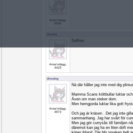
Antal inlägg:
6639
Gunilla _
Saffran
Antal inlägg:
4425
dinodog
Nä där håller jag inte med dig pliniu
Mamma Scans köttbullar luktar och s
Även om man steker dom.
Men hemgjorda luktar lika gott frys
Antal inlägg:
4973
Och jag är kräsen . Det jag inte gilla
sammanhang. Jag har svårt för curry
Men jag gör currysås till familjen 
däremot kan jag ha en liten doft me
köper ibland. Där blir smaken helt a