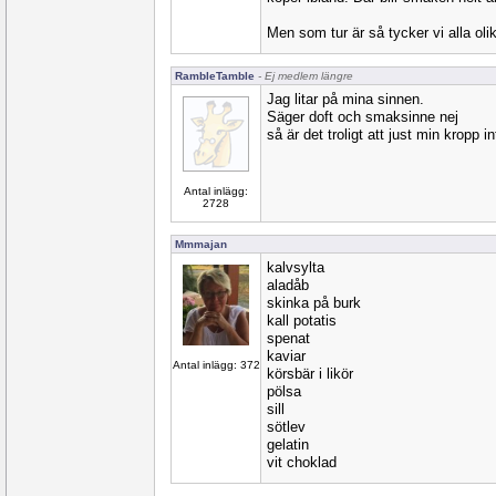
Men som tur är så tycker vi alla oli
RambleTamble
- Ej medlem längre
Jag litar på mina sinnen.
Säger doft och smaksinne nej
så är det troligt att just min kropp i
Antal inlägg:
2728
Mmmajan
kalvsylta
aladåb
skinka på burk
kall potatis
spenat
kaviar
Antal inlägg: 372
körsbär i likör
pölsa
sill
sötlev
gelatin
vit choklad