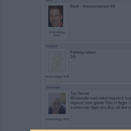
bolo
Beck - Annonsmannen 4/5
Antal inlägg:
1061
klobba3
Fantasy island
2/5
Antal inlägg: 476
ValKnight
Top Secret
80-talsrulle med enkel slapstick h
regissör som gjorde Titta vi flyger. 
scenen när tåget ska åka, så drar pe
Antal inlägg: 845
Flarny