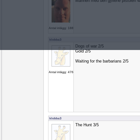
Mannen med den gyllene pistolen 4
Antal inlägg: 188
klobba3
Dogs of war 2/5
Gold 2/5
Waiting for the barbarians 2/5
Antal inlägg: 476
klobba3
The Hunt 3/5