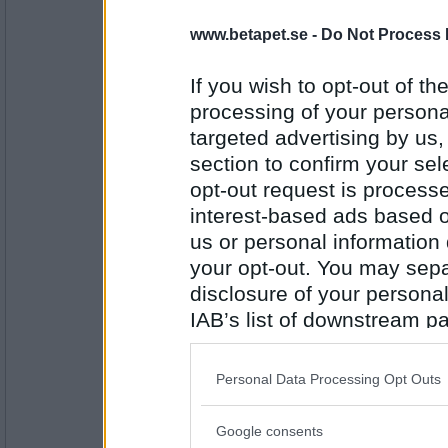
Min
www.betapet.se -
Do Not Process 
3/5
If you wish to opt-out of the
processing of your personal
Antal inlägg: 77
targeted advertising by us
Flarny
section to confirm your sel
Jäkla autokorrekt..
opt-out request is proces
MiB
interest-based ads based o
us or personal information d
Antal inlägg: 77
your opt-out. You may separ
disclosure of your personal
tiinatur83
Nå skit som gått på tv.
IAB’s list of downstream pa
also be disclosed by us to 
Downstream Participants
th
Personal Data Processing Opt Outs
third parties.
Antal inlägg: 166
Google consents
mistmaster
Please note that this web