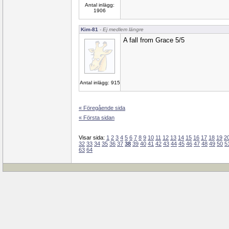
Antal inlägg:
1906
Kim-81
- Ej medlem längre
A fall from Grace 5/5
Antal inlägg: 915
« Föregående sida
« Första sidan
Visar sida:
1
2
3
4
5
6
7
8
9
10
11
12
13
14
15
16
17
18
19
2
32
33
34
35
36
37
38
39
40
41
42
43
44
45
46
47
48
49
50
5
63
64