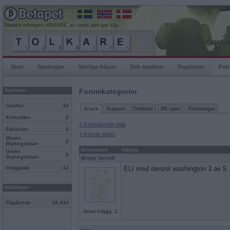
Senaste rullningen, tOLKARE, av conny jash gav 81p
Start
Spelregler
Vanliga frågor
Sök medlem
Topplistor
For
Spelrum
Forumkategorier
Giraffen
34
Snack
Support
Ordlekar
IRL-spel
Turneringar
Krokodilen
0
« Föregående sida
Elefanten
0
« Första sidan
Musen
0
Böjningslistan
Användare
Inlägg
Grisen
8
Böjningslistan
Bingo_berra8
Inloggade
42
ELI med denzel washington 3 av 5.
Mobilspel
Pågående
18 434
Antal inlägg: 2