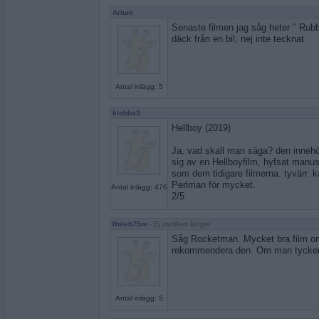
Artum
Senaste filmen jag såg heter " Rub
däck från en bil, nej inte tecknat
Antal inlägg: 5
klobba3
Hellboy (2019)
Ja, vad skall man säga? den innehö
sig av en Hellboyfilm, hyfsat manu
som dem tidigare filmerna. tyvärr.
Perlman för mycket.
Antal inlägg: 476
2/5
Roleb75m
- Ej medlem längre
Såg Rocketman. Mycket bra film om
rekommendera den. Om man tycker 
Antal inlägg: 5