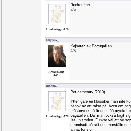
Rocketman
2/5
Antal inlägg: 476
SkySpy_
Kejsaren av Portugallien
4/5
Antal inlägg:
4419
klobba3
Pet cemetary (2019)
Ytterligare en klassiker man inte ku
behov av att tafsa på. även om origi
mästerverk så är den såå mycket b
bagatellen. Där man också tagit sig 
Antal inlägg: 476
lite i historien. Funkar väl att se s
strandsatt på sitt sommarställe en r
annat för sig.