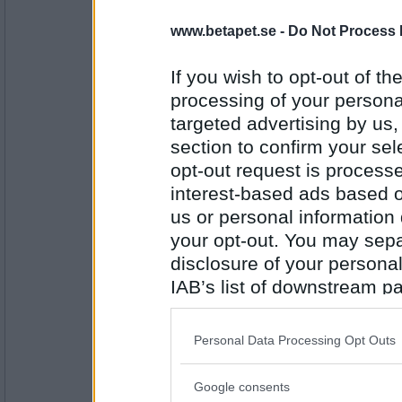
Der Eimer
- Ej medlem längre
www.betapet.se -
Do Not Process 
The Handmaiden. 5/5.
Kan bara bli full pott. De två kvinnl
If you wish to opt-out of the
fantastiskt, och regi, foto och milj
processing of your personal
vanligt med Park Chan-Wook). Någon
några konstiga filmiska grepp (byte
Antal inlägg: 383
targeted advertising by us
utan uppenbar anledning) stör en sm
film. Men storyn! Hur den berättas
section to confirm your sel
vändningarna, gör detta till något a
opt-out request is proces
Försök hitta den oklippta versionen
interest-based ads based o
Baserad på en Engelsk bok, men hand
us or personal information d
av Japan ockuperade Korea.
your opt-out. You may separ
www.imdb.com/title/tt4016 934/
disclosure of your personal
IAB’s list of downstream pa
6972mona
- Ej medlem längre
also be disclosed by us to 
Point Blank väldigt bra film att se 5
Downstream Participants
th
Personal Data Processing Opt Outs
third parties.
Antal inlägg:
Google consents
Please note that this web
9234