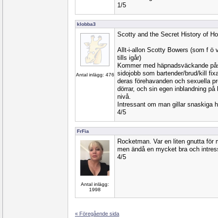
1/5
klobba3
Scotty and the Secret History of H
Allt-i-allon Scotty Bowers (som f ö 
tills igår)
Kommer med häpnadsväckande pås
sidojobb som bartender/brud/kill fixa
Antal inlägg: 476
deras förehavanden och sexuella p
dörrar, och sin egen inblandning på
nivå.
Intressant om man gillar snaskiga h
4/5
FrFia
Rocketman. Var en liten gnutta för
men ändå en mycket bra och intress
4/5
Antal inlägg:
1998
« Föregående sida