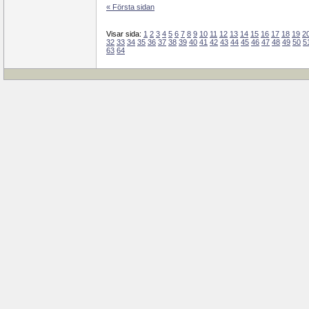
« Första sidan
Visar sida:
1
2
3
4
5
6
7
8
9
10
11
12
13
14
15
16
17
18
19
2
32
33
34
35
36
37
38
39
40
41
42
43
44
45
46
47
48
49
50
5
63
64