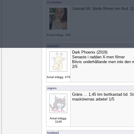
Farahdiba
Journal 64, fjärde filmen om Avd. Q
Antal inlägg: 186
klobba3
Dark Phoenix (2019)
Senaste i raddan X-men filmer
Bitvis underhållande men inte den m
2/5
Antal inlägg: 476
vigren
Gräns ... 1,45 tim bortkastad tid. S
maskörernas arbete! 1/5
Antal inlägg:
1146
klobba3