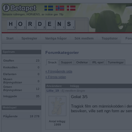
Senaste rullningen, HORdENS, av trulsie gav 78p
Start
Spelregler
Vanliga frågor
Sök medlem
Topplistor
For
Spelrum
Forumkategorier
Giraffen
23
Snack
Support
Ordlekar
IRL-spel
Turneringar
Krokodilen
0
« Föregående sida
Elefanten
0
« Första sidan
Musen
0
Böjningslistan
Användare
Inlägg
Grisen
12
Böjningslistan
Lillie_19
- Ej medlem längre
Inloggade
35
Goliat 3/5
Tragisk film om människoöden i den
Mobilspel
besviken, ville sett ngn form av sen
Pågående
18 278
Antal inlägg:
1999