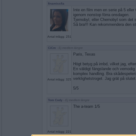
finamissfia
Inte en film men en serie på 5 eller
igenom nonstop förra onsdagen.
Tjernobyl, eller Chernobyl som det s
Så bra!!! Kan rekommendera den st
Antal inlägg: 251
CiCm
- Ej medlem längre
Paris, Texas
Högt betyg på imbd, vilket jag, efter
En väldigt fängslande och vemodig
komplex handling. Bra skådespeleri
verklighetstroget. Jag grät på slutet
Antal inlägg: 325
5/5
Tom Cody
- Ej medlem längre
The a-team 1/5
Antal inlägg: 221