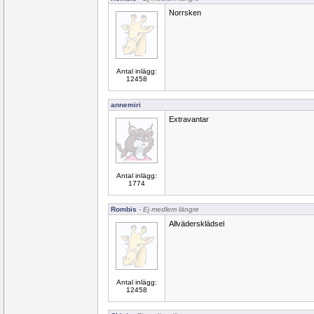
Norrsken
Antal inlägg:
12458
annemiri
Extravantar
Antal inlägg:
1774
Rombis
- Ej medlem längre
Allvädersklädsel
Antal inlägg:
12458