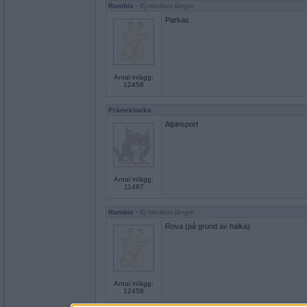
Rombis
- Ej medlem längre
Parkas
Antal inlägg:
12458
Prärieklocka
Alpinsport
Antal inlägg:
11487
Rombis
- Ej medlem längre
Rova (på grund av halka)
Antal inlägg:
12458