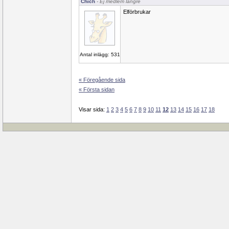
Chich
- Ej medlem längre
Elförbrukar
Antal inlägg: 531
« Föregående sida
« Första sidan
Visar sida:
1
2
3
4
5
6
7
8
9
10
11
12
13
14
15
16
17
18