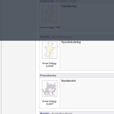
waaterLilly
- Ej medlem längre
Pulkaåkning
Antal inlägg: 765
Rombis
- Ej medlem längre
Nysnöskottning
Antal inlägg:
12458
Prärieklocka
Nordanvind
Antal inlägg:
11487
Rombis
- Ej medlem längre