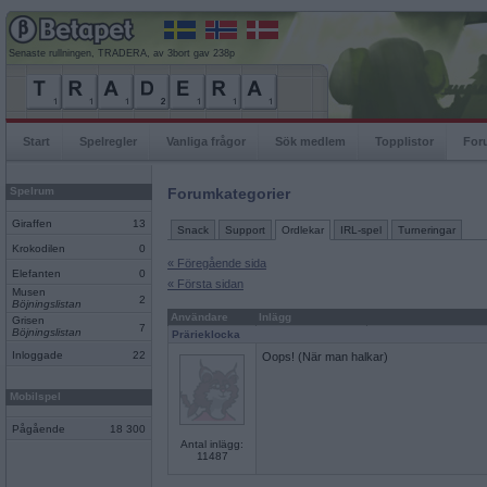
Senaste rullningen, TRADERA, av 3bort gav 238p
Start
Spelregler
Vanliga frågor
Sök medlem
Topplistor
For
Spelrum
Forumkategorier
Giraffen
13
Snack
Support
Ordlekar
IRL-spel
Turneringar
Krokodilen
0
« Föregående sida
Elefanten
0
« Första sidan
Musen
2
Böjningslistan
Användare
Inlägg
Grisen
7
Böjningslistan
Prärieklocka
Inloggade
22
Oops! (När man halkar)
Mobilspel
Pågående
18 300
Antal inlägg:
11487