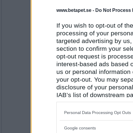
Prärieklocka
www.betapet.se -
Do Not Process 
Värmeljus
If you wish to opt-out of the
processing of your personal
Antal inlägg:
11487
targeted advertising by us
section to confirm your sel
Rombis
- Ej medlem längre
Underkylt
opt-out request is proces
interest-based ads based o
us or personal information d
your opt-out. You may separ
Antal inlägg:
12458
disclosure of your personal
IAB’s list of downstream pa
Prärieklocka
Lampbelysning
also be disclosed by us to 
Downstream Participants
th
Personal Data Processing Opt Outs
third parties.
Antal inlägg:
11487
Google consents
Please note that this web