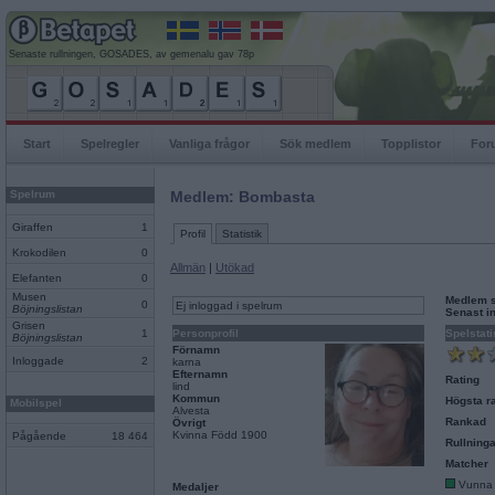
Senaste rullningen, GOSADES, av gemenalu gav 78p
Start
Spelregler
Vanliga frågor
Sök medlem
Topplistor
For
Spelrum
Medlem: Bombasta
Giraffen
1
Profil
Statistik
Krokodilen
0
Allmän
|
Utökad
Elefanten
0
Musen
Medlem 
0
Ej inloggad i spelrum
Böjningslistan
Senast i
Grisen
1
Personprofil
Spelstati
Böjningslistan
Förnamn
Inloggade
2
karna
Efternamn
Rating
lind
Kommun
Högsta ra
Mobilspel
Alvesta
Rankad
Övrigt
Kvinna Född 1900
Pågående
18 464
Rullninga
Matcher
Vunna
Medaljer