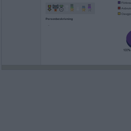
Förlor
Avbrut
Oavgjo
Personbeskrivning
-