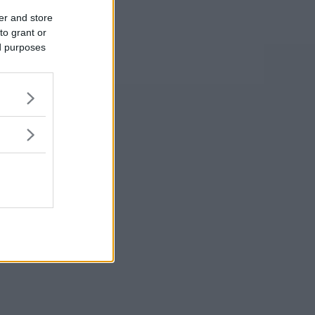
er and store
to grant or
ed purposes