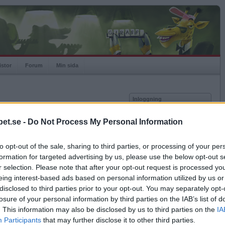
istor
Forum
Min sida
Inloggning
Användare
et.se -
Do Not Process My Personal Information
Lösenord
-02-06.
to opt-out of the sale, sharing to third parties, or processing of your per
a och ändras därmed ej
Kom ihåg mig
formation for targeted advertising by us, please use the below opt-out s
Logga in
ik.
r selection. Please note that after your opt-out request is processed y
eing interest-based ads based on personal information utilized by us or
Glömt ditt lösenord?
Få ny aktiveringslänk
disclosed to third parties prior to your opt-out. You may separately opt-
losure of your personal information by third parties on the IAB’s list of
0
Snitt poäng per match
332
0
Snitt drag per match
28
. This information may also be disclosed by us to third parties on the
IA
Betapet är gratis!
.3
Snitt misslyckade drag per match
2.0
Participants
that may further disclose it to other third parties.