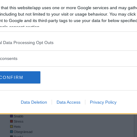
42
Snitt byten per match
2.0
Vill du bli
.0
Snitt rullningar per match
0.0
 that this website/app uses one or more Google services and may gath
medlem?
.0
Snitt lagda brickor per match
46
including but not limited to your visit or usage behaviour. You may click 
32
Totalt spelad tid i timmar
1
 to Google and its third-party tags to use your data for below specifi
Skapa nytt konto
ogle consent section.
0)
4)
l Data Processing Opt Outs
EL
consents
CONFIRM
Data Deletion
Data Access
Privacy Policy
Speltempofördelning
Normal
Snabb
Stress
Hets
Obegränsad