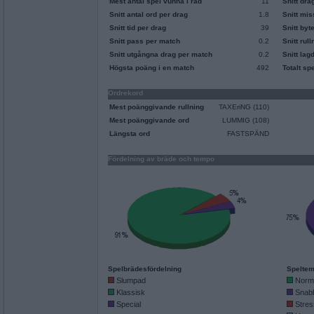
Mest antal spel vunna i rad
11
Snitt dra
Snitt antal ord per drag
1.8
Snitt mi
Snitt tid per drag
39
Snitt byt
Snitt pass per match
0.2
Snitt rul
Snitt utgångna drag per match
0.2
Snitt lag
Högsta poäng i en match
492
Totalt sp
Ordrekord
Mest poänggivande rullning
TAXEriNG (110)
Mest poänggivande ord
LUMMIG (108)
Längsta ord
FASTSPÄND
Fördelning av bräde och tempo
Spelbrädesfördelning
Speltem
Slumpad
Norm
Klassisk
Snab
Special
Stres