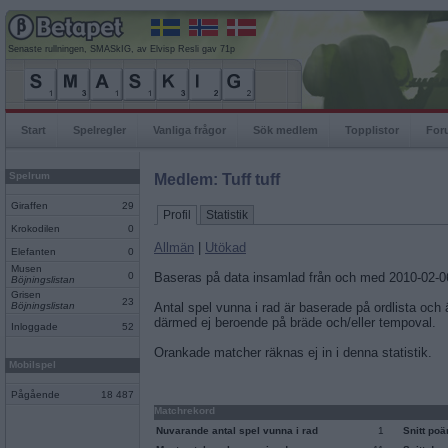
Senaste rullningen, SMASkIG, av Elvisp Resli gav 71p
Start
Spelregler
Vanliga frågor
Sök medlem
Topplistor
For
Spelrum
Medlem: Tuff tuff
Giraffen
29
Profil
Statistik
Krokodilen
0
Allmän
|
Utökad
Elefanten
0
Musen
0
Baseras på data insamlad från och med 2010-02-0
Böjningslistan
Grisen
23
Böjningslistan
Antal spel vunna i rad är baserade på ordlista och
därmed ej beroende på bräde och/eller tempoval.
Inloggade
52
Orankade matcher räknas ej in i denna statistik.
Mobilspel
Pågående
18 487
Matchrekord
Nuvarande antal spel vunna i rad
1
Snitt po