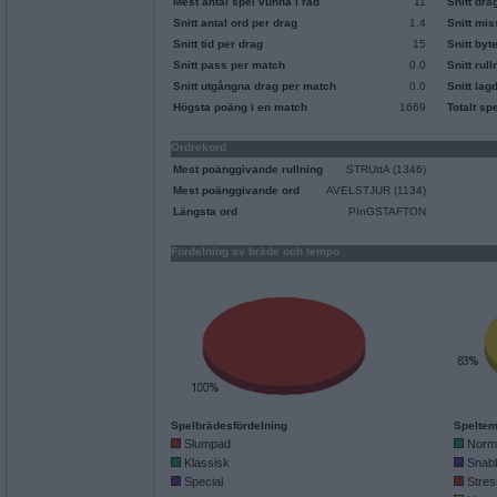
Mest antal spel vunna i rad
11
Snitt dra
Snitt antal ord per drag
1.4
Snitt mi
Snitt tid per drag
15
Snitt byt
Snitt pass per match
0.0
Snitt rul
Snitt utgångna drag per match
0.0
Snitt lag
Högsta poäng i en match
1669
Totalt sp
Ordrekord
Mest poänggivande rullning
STRUttA (1346)
Mest poänggivande ord
AVELSTJUR (1134)
Längsta ord
PInGSTAFTON
Fördelning av bräde och tempo
Spelbrädesfördelning
Speltem
Slumpad
Norm
Klassisk
Snab
Special
Stres