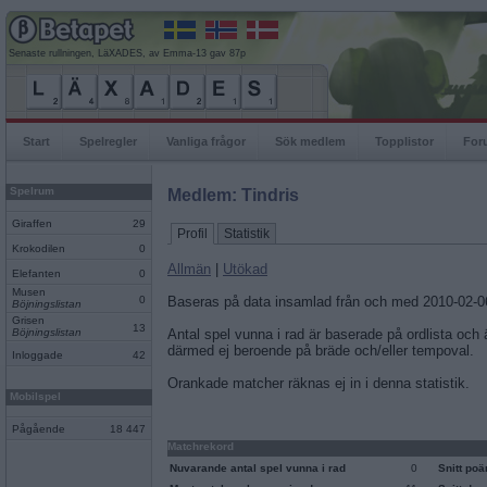
Senaste rullningen, LäXADES, av Emma-13 gav 87p
Start
Spelregler
Vanliga frågor
Sök medlem
Topplistor
For
Spelrum
Medlem: Tindris
Giraffen
29
Profil
Statistik
Krokodilen
0
Allmän
|
Utökad
Elefanten
0
Musen
0
Baseras på data insamlad från och med 2010-02-0
Böjningslistan
Grisen
13
Böjningslistan
Antal spel vunna i rad är baserade på ordlista och
därmed ej beroende på bräde och/eller tempoval.
Inloggade
42
Orankade matcher räknas ej in i denna statistik.
Mobilspel
Pågående
18 447
Matchrekord
Nuvarande antal spel vunna i rad
0
Snitt po