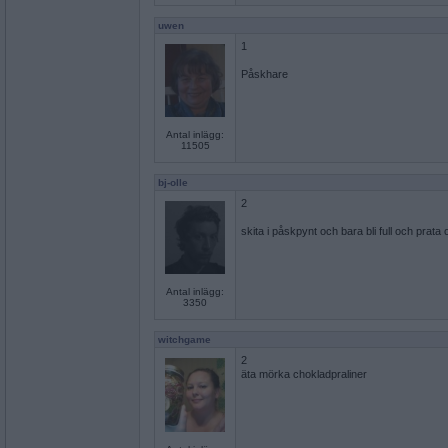
uwen
1
Påskhare
Antal inlägg:
11505
bj-olle
2
skita i påskpynt och bara bli full och prata 
Antal inlägg:
3350
witchgame
2
äta mörka chokladpraliner