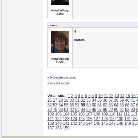
Antal inlägg:
3350
uwen
4
barfota
Antal inlägg:
11505
« Föregående sida
« Första sidan
Visar sida:
1
2
3
4
5
6
7
8
9
10
11
12
13
14
15
16
26
27
28
29
30
31
32
33
34
35
36
37
38
39
40
41
52
53
54
55
56
57
58
59
60
61
62
63
64
65
66
67
78
79
80
81
82
83
84
85
86
87
88
89
90
91
92
93
102
103
104
105
106
107
108
109
110
111
112
113
121
122
123
124
125
126
127
128
129
130
131
13
139
140
141
142
143
144
145
146
147
148
149
15
157
158
159