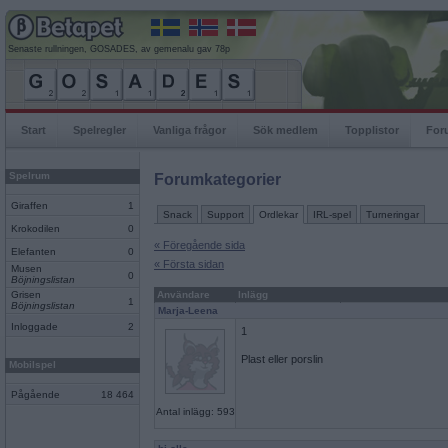
Senaste rullningen, GOSADES, av gemenalu gav 78p
Start
Spelregler
Vanliga frågor
Sök medlem
Topplistor
For
Spelrum
Forumkategorier
Giraffen
1
Snack
Support
Ordlekar
IRL-spel
Turneringar
Krokodilen
0
« Föregående sida
Elefanten
0
« Första sidan
Musen
0
Böjningslistan
Grisen
Användare
Inlägg
1
Böjningslistan
Marja-Leena
Inloggade
2
1
Plast eller porslin
Mobilspel
Pågående
18 464
Antal inlägg: 593