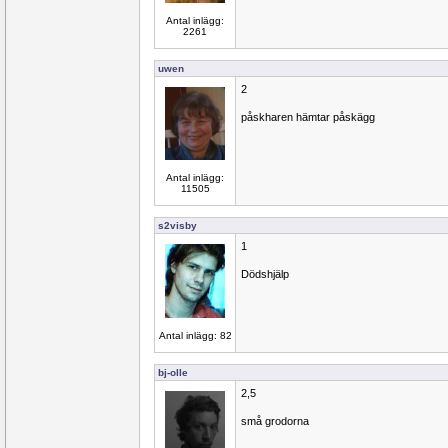
Antal inlägg:
2261
uwen
2
påskharen hämtar påskägg
Antal inlägg:
11505
s2visby
1
Dödshjälp
Antal inlägg: 82
bj-olle
2,5
små grodorna