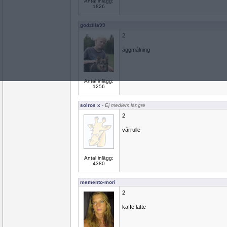
Antal inlägg:
1826
godzilla99
2
äggmålning
Antal inlägg:
1256
solros x
- Ej medlem längre
2
vårrulle
Antal inlägg:
4380
memento-mori
2
kaffe latte