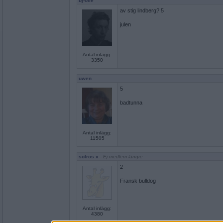
bj-olle
av stig lindberg? 5
julen
Antal inlägg:
3350
uwen
5
badtunna
Antal inlägg:
11505
solros x
- Ej medlem längre
2
Fransk bulldog
Antal inlägg:
4380