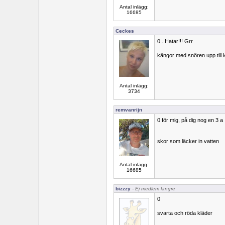
Antal inlägg:
16685
Ceckes
0.. Hatar!!! Grr
kängor med snören upp till 
Antal inlägg:
3734
remvanrijn
0 för mig, på dig nog en 3 a
skor som läcker in vatten
Antal inlägg:
16685
bizzzy
- Ej medlem längre
0
svarta och röda kläder