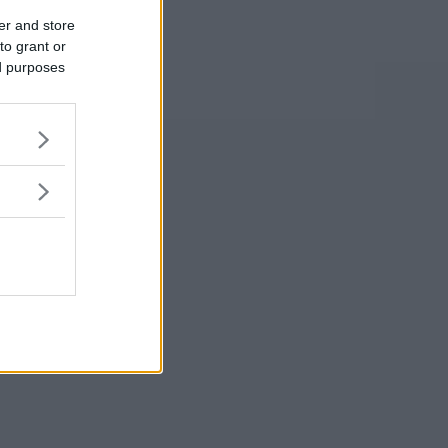
er and store
to grant or
ed purposes