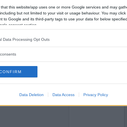
2008-09-24 17:26
Vill du bli
 that this website/app uses one or more Google services and may gath
medlem?
including but not limited to your visit or usage behaviour. You may click 
 to Google and its third-party tags to use your data for below specifi
Skapa nytt konto
ogle consent section.
l Data Processing Opt Outs
2008-09-24 17:27
consents
CONFIRM
2008-09-24 17:32
Data Deletion
Data Access
Privacy Policy