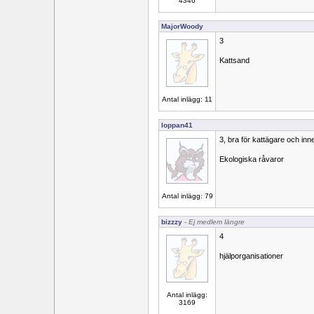
4346
MajorWoody
3
Kattsand
Antal inlägg: 11
loppan41
3, bra för kattägare och inne
Ekologiska råvaror
Antal inlägg: 79
bizzzy
- Ej medlem längre
4
hjälporganisationer
Antal inlägg:
3169