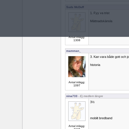
Suds McDuff
1. Fyy va trist
Mättnadskänsla
Antal inlägg:
1308
mamman_
3. Kan vara både gott och jo
historia
Antal inlägg:
1097
nina733
- Ej medlem längre
3½
mobilt bredband
Antal inlägg: