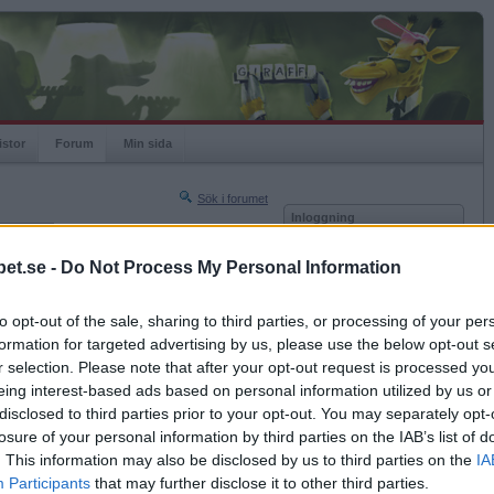
istor
Forum
Min sida
Sök i forumet
Inloggning
rneringar
Användare
et.se -
Do Not Process My Personal Information
Nästa sida »
Lösenord
Sista sidan »
to opt-out of the sale, sharing to third parties, or processing of your per
Kom ihåg mig
2008-09-24 17:20
formation for targeted advertising by us, please use the below opt-out s
Logga in
r selection. Please note that after your opt-out request is processed y
eing interest-based ads based on personal information utilized by us or
Glömt ditt lösenord?
Få ny aktiveringslänk
disclosed to third parties prior to your opt-out. You may separately opt-
losure of your personal information by third parties on the IAB’s list of
. This information may also be disclosed by us to third parties on the
IA
Betapet är gratis!
Participants
that may further disclose it to other third parties.