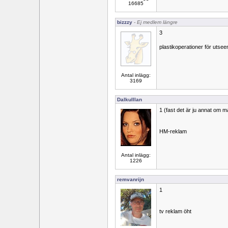
16685
bizzzy
- Ej medlem längre
3
plastikoperationer för utsee
Antal inlägg:
3169
Dalkulllan
1 (fast det är ju annat om ma
HM-reklam
Antal inlägg:
1226
remvanrijn
1
tv reklam öht