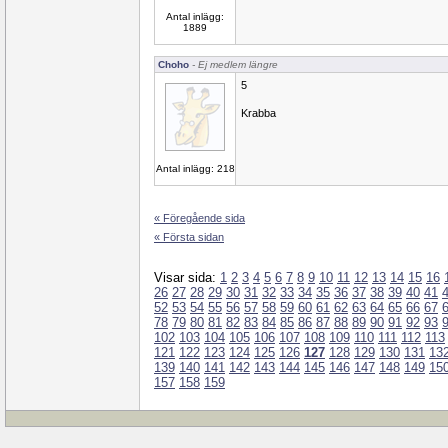
Antal inlägg:
1889
Choho
- Ej medlem längre
5
Krabba
Antal inlägg: 218
« Föregående sida
« Första sidan
Visar sida:
1
2
3
4
5
6
7
8
9
10
11
12
13
14
15
16
26
27
28
29
30
31
32
33
34
35
36
37
38
39
40
41
52
53
54
55
56
57
58
59
60
61
62
63
64
65
66
67
78
79
80
81
82
83
84
85
86
87
88
89
90
91
92
93
102
103
104
105
106
107
108
109
110
111
112
113
121
122
123
124
125
126
127
128
129
130
131
13
139
140
141
142
143
144
145
146
147
148
149
15
157
158
159