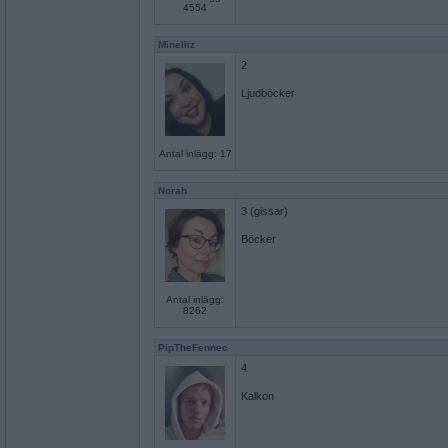
4554
Minelliz
2
Ljudböcker
Antal inlägg: 17
Norah
3 (gissar)
Böcker
Antal inlägg:
8262
PipTheFennec
4
Kalkon