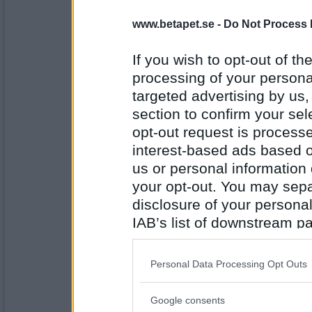
fredholm31
www.betapet.se -
Do Not Process 
5
Snö
If you wish to opt-out of the
processing of your personal
targeted advertising by us
Antal inlägg: 61
section to confirm your sel
Norah
opt-out request is proces
4
interest-based ads based o
Köld
us or personal information d
your opt-out. You may separ
Antal inlägg:
disclosure of your personal
8262
IAB’s list of downstream pa
RandigaRutan
also be disclosed by us to 
3
Downstream Participants
th
Konst
Personal Data Processing Opt Outs
third parties.
Antal inlägg:
Google consents
Please note that this web
2873