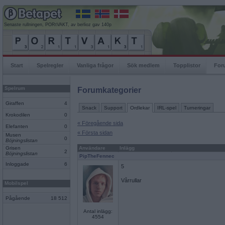
Senaste rullningen, PORtVAKT, av berlioz gav 140p
Start
Spelregler
Vanliga frågor
Sök medlem
Topplistor
For
Spelrum
Forumkategorier
Giraffen
4
Snack
Support
Ordlekar
IRL-spel
Turneringar
Krokodilen
0
« Föregående sida
Elefanten
0
« Första sidan
Musen
0
Böjningslistan
Grisen
Användare
Inlägg
2
Böjningslistan
PipTheFennec
Inloggade
6
5
Vårrullar
Mobilspel
Pågående
18 512
Antal inlägg:
4554