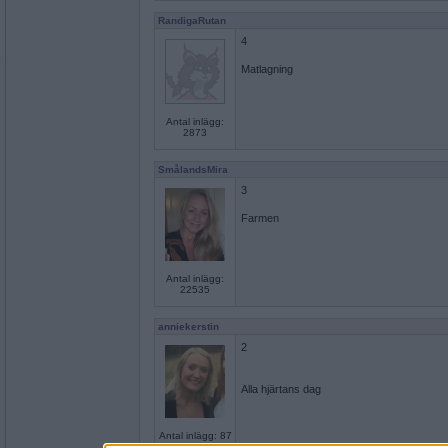
RandigaRutan
4
Matlagning
Antal inlägg:
2873
SmålandsMira
3
Farmen
Antal inlägg:
22535
anniekerstin
2
Alla hjärtans dag
Antal inlägg: 87