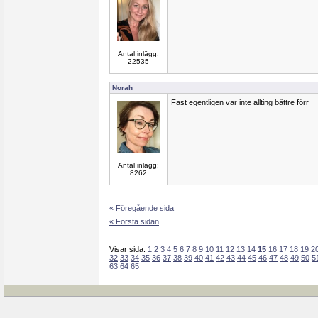
Antal inlägg:
22535
Norah
Fast egentligen var inte allting bättre förr
Antal inlägg:
8262
« Föregående sida
« Första sidan
Visar sida:
1
2
3
4
5
6
7
8
9
10
11
12
13
14
15
16
17
18
19
2
32
33
34
35
36
37
38
39
40
41
42
43
44
45
46
47
48
49
50
5
63
64
65