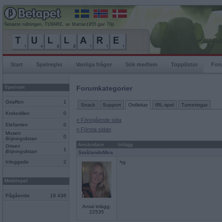
Senaste rullningen, TUllARE, av Marran1955 gav 70p
Start
Spelregler
Vanliga frågor
Sök medlem
Topplistor
For
Spelrum
Forumkategorier
Giraffen
1
Snack
Support
Ordlekar
IRL-spel
Turneringar
Krokodilen
0
« Föregående sida
Elefanten
0
« Första sidan
Musen
0
Böjningslistan
Användare
Inlägg
Grisen
1
Böjningslistan
SmålandsMira
Inloggade
2
*ni
Mobilspel
Pågående
18 436
Antal inlägg:
22535