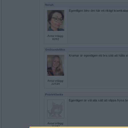
Norah
Egentligen blev det här ett riktigt kramkala
Antal inlägg:
8262
SmålandsMira
Kramar är egentligen ett bra sätt att hålla s
Antal inlägg:
22535
Prärieklocka
Egentligen är väl alla sätt att slippa frysa b
Antal inlägg:
11487