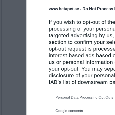
www.betapet.se -
Do Not Process 
Norah
Egentligen inte, som att kissa ner sig t.ex,
sen blir det riktigt kallt och otrevligt. ;)
If you wish to opt-out of the
processing of your personal
targeted advertising by us
Antal inlägg:
8262
section to confirm your sel
opt-out request is proces
pogu
Egentligen undrar jag varför inte min favorit
interest-based ads based o
us or personal information d
your opt-out. You may separ
disclosure of your personal
Antal inlägg:
5687
IAB’s list of downstream pa
also be disclosed by us to 
Jelenas77
Downstream Participants
th
Egentligen är 3 glas vin 3 glas för mycket n
Personal Data Processing Opt Outs
third parties.
Google consents
Please note that this web