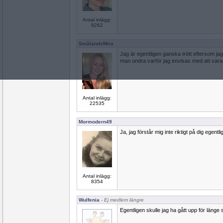
Antal inlägg:
8262
SmålandsMira
Jag är egentligen ganska trött eftersom jag
man undra varför jag envisas med att var
Antal inlägg:
22535
Mormodern49
Ja, jag förstår mig inte riktigt på dig egentl
Antal inlägg:
8354
Wulfenia
- Ej medlem längre
Egentligen skulle jag ha gått upp för länge 