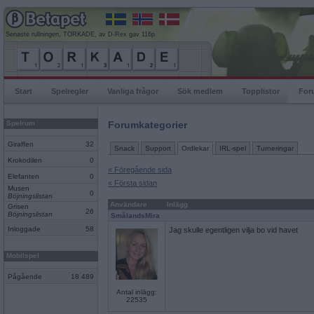
Senaste rullningen, TORKADE, av D-Rex gav 116p
Start
Spelregler
Vanliga frågor
Sök medlem
Topplistor
For
Spelrum
Forumkategorier
Giraffen
32
Snack
Support
Ordlekar
IRL-spel
Turneringar
Krokodilen
0
« Föregående sida
Elefanten
0
« Första sidan
Musen
0
Böjningslistan
Användare
Inlägg
Grisen
26
Böjningslistan
SmålandsMira
Inloggade
58
Jag skulle egentligen vilja bo vid havet
Mobilspel
Pågående
18 489
Antal inlägg:
22535