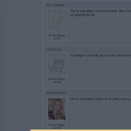
moi_magnus
Det är egentligen rätt överskattat, Mira. De
av blågrått till slut.
Antal inlägg:
8710
en dum en
Egentligen så skulle jag inte sitta vid datorn
Antal inlägg:
13194
SmålandsMira
Det är egentligen bättre än en jäkla massa
Antal inlägg:
22535