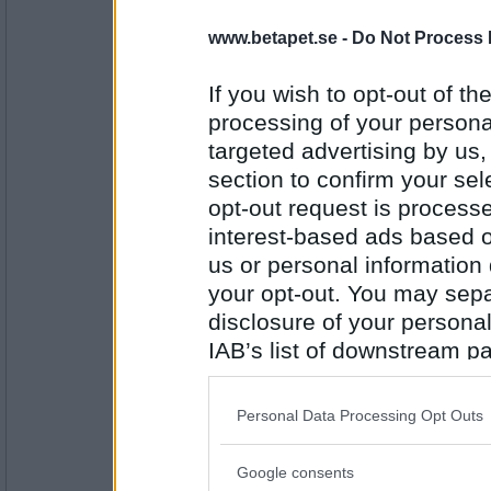
ishmilla
www.betapet.se -
Do Not Process 
Det är egentligen för varmt med pyjamas
If you wish to opt-out of the
processing of your personal
Antal inlägg: 429
targeted advertising by us
section to confirm your sel
sasibi2
opt-out request is proces
Det är egentligen inte ok att behöva gå i dunj
interest-based ads based o
us or personal information d
your opt-out. You may separ
Antal inlägg:
1719
disclosure of your personal
IAB’s list of downstream pa
Samba 1
- Ej medlem längre
also be disclosed by us to 
Det är egentligen inte ok av mig att hänga 
trädgården.
Downstream Participants
th
Personal Data Processing Opt Outs
third parties.
Antal inlägg: 547
Google consents
Please note that this web