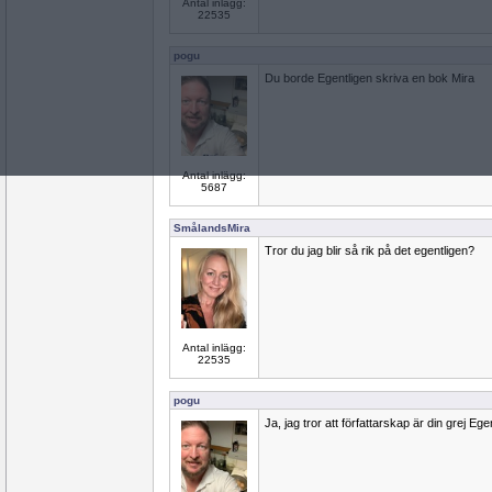
Antal inlägg:
22535
pogu
Du borde Egentligen skriva en bok Mira
Antal inlägg:
5687
SmålandsMira
Tror du jag blir så rik på det egentligen?
Antal inlägg:
22535
pogu
Ja, jag tror att författarskap är din grej Ege