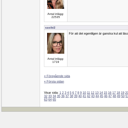
Antal inlägg:
22535
sasibi2
För att det egentligen är ganska kul att läsa
Antal inlägg:
1719
« Föregående sida
« Första sidan
Visar sida:
1
2
3
4
5
6
7
8
9
10
11
12
13
14
15
16
17
18
19
2
32
33
34
35
36
37
38
39
40
41
42
43
44
45
46
47
48
49
50
5
63
64
65