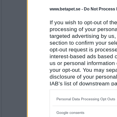
www.betapet.se -
Do Not Process 
RandigaRutan
Jag har egentligen inget att säga just nu
If you wish to opt-out of the
processing of your personal
targeted advertising by us
Antal inlägg:
2873
section to confirm your sel
opt-out request is proces
SmålandsMira
Egentligen är egentligen ett ganska bra ord
interest-based ads based o
us or personal information d
your opt-out. You may separ
disclosure of your personal
Antal inlägg:
22535
IAB’s list of downstream pa
also be disclosed by us to 
RandigaRutan
Haha, ja men egentligen använder man ordet
Downstream Participants
th
Personal Data Processing Opt Outs
third parties.
Google consents
Please note that this web
Antal inlägg: