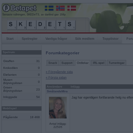
Senaste rullningen, SKEDeTS, av danlind gav 164p
Start
Spelregler
Vanliga frågor
Sök medlem
Topplistor
For
Spelrum
Forumkategorier
Giraffen
31
Snack
Support
Ordlekar
IRL-spel
Turneringar
Krokodilen
0
« Föregående sida
Elefanten
0
« Första sidan
Musen
0
Böjningslistan
Användare
Inlägg
Grisen
23
Böjningslistan
SmålandsMira
Inloggade
54
Jag har egentligen fortfarande helg nu efte
Mobilspel
Pågående
18 468
Antal inlägg:
22535