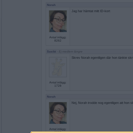
Norah
Jag har hämtat mitt ID-kort
Antal inlägg:
8262
Sasibi
- Ej medlem längre
Skrev Norah egentligen där hon tänkte skr
Antal inlägg:
1728
Norah
Nej, Norah trodde nog egentligen att hon sk
Antal inlägg:
8262