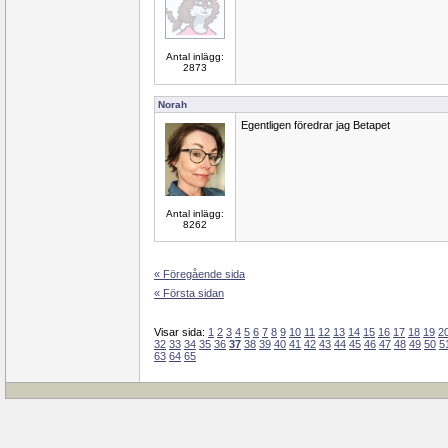
Antal inlägg:
2873
Norah
Egentligen föredrar jag Betapet
Antal inlägg:
8262
« Föregående sida
« Första sidan
Visar sida:
1
2
3
4
5
6
7
8
9
10
11
12
13
14
15
16
17
18
19
2
32
33
34
35
36
37
38
39
40
41
42
43
44
45
46
47
48
49
50
5
63
64
65