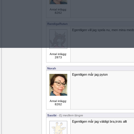
Antal inlägg:
8262
RandigaRutan
Egentligen vill jag spela nu, men mina meds
Antal inlägg:
2873
Norah
Egentligen mår jag pyton
Antal inlägg:
8262
Sasibi
- Ej medlem längre
Egentligen mår jag väldigt bra,trots allt