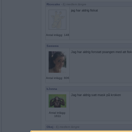
Ricecake
- Ej medlem längre
jag har aldrig fiskat
Antal inlägg: 148
Sawawa
Jag har aldrig forstatt poangen med att fisk
Antal inlägg: 606
kJonna
Jag har aldrig satt mask på kroken
Antal inlägg:
1611
Okej
- Ej medlem längre