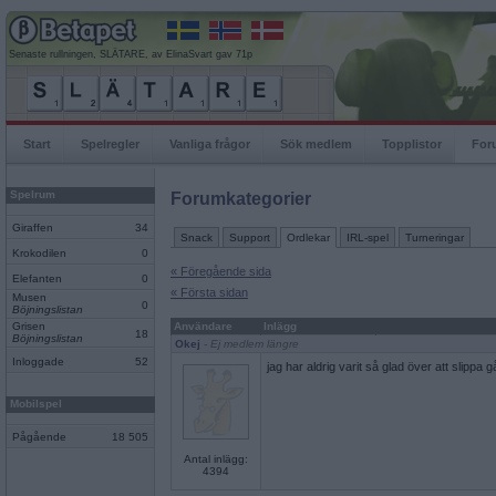
Senaste rullningen, SLÄTARE, av ElinaSvart gav 71p
Start
Spelregler
Vanliga frågor
Sök medlem
Topplistor
For
Spelrum
Forumkategorier
Giraffen
34
Snack
Support
Ordlekar
IRL-spel
Turneringar
Krokodilen
0
« Föregående sida
Elefanten
0
« Första sidan
Musen
0
Böjningslistan
Grisen
Användare
Inlägg
18
Böjningslistan
Okej
- Ej medlem längre
Inloggade
52
jag har aldrig varit så glad över att slippa 
Mobilspel
Pågående
18 505
Antal inlägg:
4394