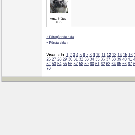
Antal inlägg:
1189
« Föregående sida
« Första sidan
Visar sida:
1
2
3
4
5
6
7
8
9
10
11
12
13
14
15
16
26
27
28
29
30
31
32
33
34
35
36
37
38
39
40
41
52
53
54
55
56
57
58
59
60
61
62
63
64
65
66
67
78