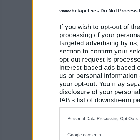
jag har aldrig ens smakat fiskbullar
www.betapet.se -
Do Not Process 
If you wish to opt-out of the
Antal inlägg:
4394
processing of your personal
targeted advertising by us
Gunilla N
- Ej medlem längre
Jag har aldrig gillat snus
section to confirm your sel
opt-out request is proces
interest-based ads based o
us or personal information d
Antal inlägg:
9562
your opt-out. You may separ
saittam75
- Ej medlem längre
disclosure of your personal
Jag har aldrig haft färgade linser
IAB’s list of downstream pa
also be disclosed by us to 
Downstream Participants
th
Personal Data Processing Opt Outs
Antal inlägg:
third parties.
16806
Google consents
Please note that this web
chricka74