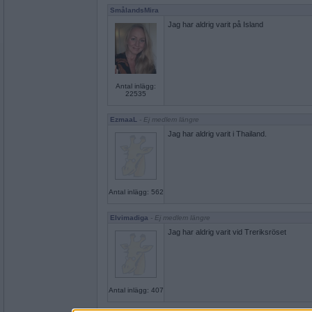
SmålandsMira
Jag har aldrig varit på Island
Antal inlägg:
22535
EzmaaL
- Ej medlem längre
Jag har aldrig varit i Thailand.
Antal inlägg: 562
Elvimadiga
- Ej medlem längre
Jag har aldrig varit vid Treriksröset
Antal inlägg: 407