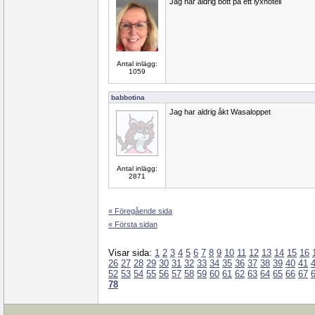
Jag har aldrig bott på ett lyxhotell
Antal inlägg:
1059
babbotina
Jag har aldrig åkt Wasaloppet
Antal inlägg:
2871
« Föregående sida
« Första sidan
Visar sida:
1
2
3
4
5
6
7
8
9
10
11
12
13
14
15
16
26
27
28
29
30
31
32
33
34
35
36
37
38
39
40
41
52
53
54
55
56
57
58
59
60
61
62
63
64
65
66
67
78