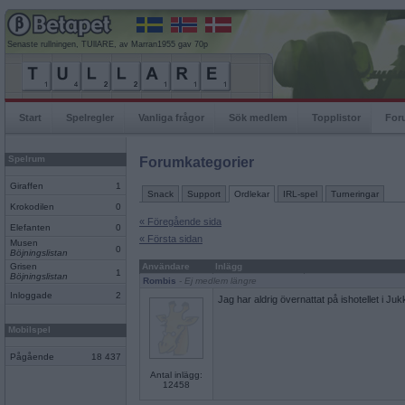
Senaste rullningen, TUllARE, av Marran1955 gav 70p
Start
Spelregler
Vanliga frågor
Sök medlem
Topplistor
For
Spelrum
Forumkategorier
Giraffen
1
Snack
Support
Ordlekar
IRL-spel
Turneringar
Krokodilen
0
« Föregående sida
Elefanten
0
« Första sidan
Musen
0
Böjningslistan
Grisen
Användare
Inlägg
1
Böjningslistan
Rombis
- Ej medlem längre
Inloggade
2
Jag har aldrig övernattat på ishotellet i Juk
Mobilspel
Pågående
18 437
Antal inlägg:
12458