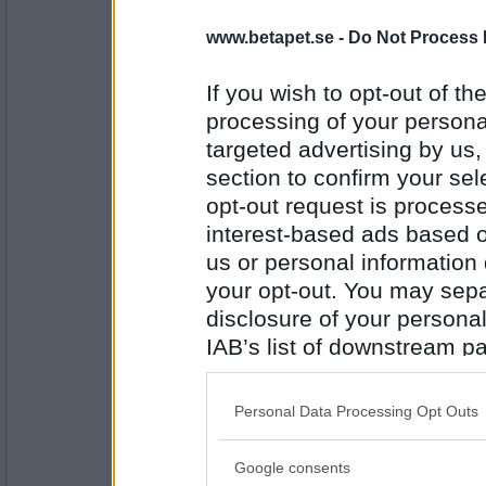
pinglätt
Jag har aldrig badat i en isvak.
www.betapet.se -
Do Not Process 
If you wish to opt-out of the
processing of your personal
Antal inlägg: 941
targeted advertising by us
Fira
- Ej medlem längre
section to confirm your sel
Jag har aldrig badat bastu
opt-out request is proces
interest-based ads based o
us or personal information d
Antal inlägg: 487
your opt-out. You may separ
disclosure of your personal
pinglätt
Jag har aldrig varit vid Lofoten.
IAB’s list of downstream pa
also be disclosed by us to 
Downstream Participants
th
Personal Data Processing Opt Outs
third parties.
Antal inlägg: 941
Google consents
Please note that this web
SmålandsMira