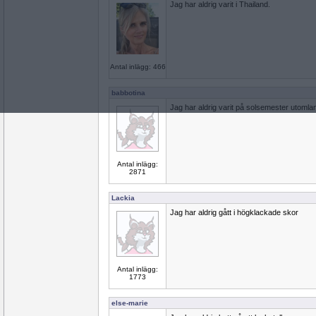
Jag har aldrig varit i Thailand.
Antal inlägg: 466
babbotina
Jag har aldrig varit på solsemester utomla
Antal inlägg:
2871
Lackia
Jag har aldrig gått i högklackade skor
Antal inlägg:
1773
else-marie