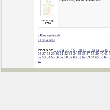
Jag har aldrig haft tid att ta mc-kort
Antal inlägg:
7710
« Föregående sida
« Första sidan
Visar sida:
1
2
3
4
5
6
7
8
9
10
11
12
13
14
15
16
26
27
28
29
30
31
32
33
34
35
36
37
38
39
40
41
52
53
54
55
56
57
58
59
60
61
62
63
64
65
66
67
78