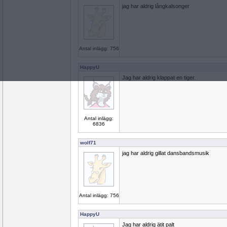
jag har aldrig långkalsonger
Antal inlägg: 756
HappyU
Jag har aldrig klappat en tiger.
Antal inlägg:
6836
wolf71
jag har aldrig gillat dansbandsmusik
Antal inlägg: 756
HappyU
Jag har aldrig ätit palt