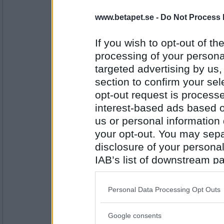
Gazell
www.betapet.se -
Do Not Process 
Jag har aldrig bytt däck på min bil
If you wish to opt-out of the
processing of your personal
Antal inlägg: 170
targeted advertising by us
magga
section to confirm your sel
Jag har aldrig varit utanför Europa
opt-out request is proces
interest-based ads based o
us or personal information d
Antal inlägg:
your opt-out. You may separ
2533
disclosure of your personal
Hick ticks
IAB’s list of downstream pa
Jag har aldrig klättrat i halmstad...
also be disclosed by us to 
Downstream Participants
th
Personal Data Processing Opt Outs
third parties.
Antal inlägg: 712
Google consents
Please note that this web