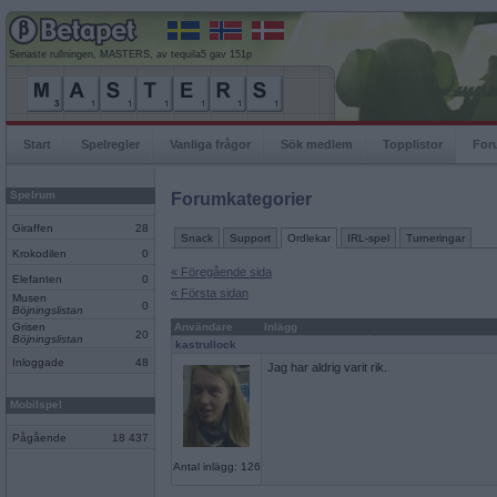
Senaste rullningen, MASTERS, av tequila5 gav 151p
Start
Spelregler
Vanliga frågor
Sök medlem
Topplistor
For
Spelrum
Forumkategorier
Giraffen
28
Snack
Support
Ordlekar
IRL-spel
Turneringar
Krokodilen
0
« Föregående sida
Elefanten
0
« Första sidan
Musen
0
Böjningslistan
Grisen
Användare
Inlägg
20
Böjningslistan
kastrullock
Inloggade
48
Jag har aldrig varit rik.
Mobilspel
Pågående
18 437
Antal inlägg: 126