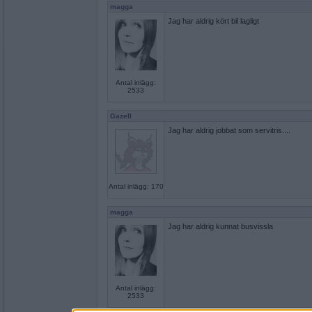
magga
Jag har aldrig kört bil lagligt
Antal inlägg:
2533
Gazell
Jag har aldrig jobbat som servitris....
Antal inlägg: 170
magga
Jag har aldrig kunnat busvissla
Antal inlägg:
2533