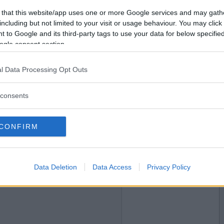
2021-08-01 09:54
Vill du bli
 that this website/app uses one or more Google services and may gath
medlem?
 varandra att ha egna intressen och vara aktiva med
including but not limited to your visit or usage behaviour. You may click 
mycket tillsammans och delar intressen.
 to Google and its third-party tags to use your data for below specifi
it sams och stunder har funnit till tvivel . Men det
Skapa nytt konto
ogle consent section.
l Data Processing Opt Outs
2021-08-01 13:38
consents
CONFIRM
2021-08-01 16:07
Data Deletion
Data Access
Privacy Policy
kokad idag. Hade hjälp av barnbarnen med att
visa min uppskattning så fick de en slant för att