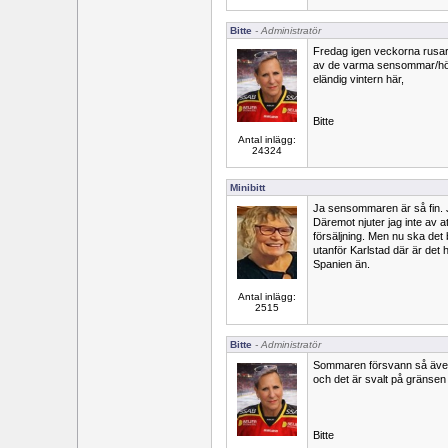
Bitte
- Administratör
Fredag igen veckorna rusar 
av de varma sensommar/hös
eländig vintern här,
Bitte
Antal inlägg:
24324
Minibitt
Ja sensommaren är så fin. J
Däremot njuter jag inte av 
försäljning. Men nu ska det 
utanför Karlstad där är det 
Spanien än.
Antal inlägg:
2515
Bitte
- Administratör
Sommaren försvann så äve
och det är svalt på gränsen ti
Bitte