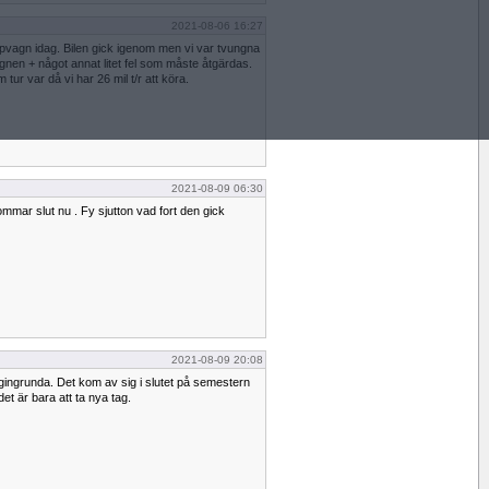
2021-08-06 16:27
läpvagn idag. Bilen gick igenom men vi var tvungna
agnen + något annat litet fel som måste åtgärdas.
ur var då vi har 26 mil t/r att köra.
2021-08-09 06:30
mmar slut nu . Fy sjutton vad fort den gick
2021-08-09 20:08
ingrunda. Det kom av sig i slutet på semestern
t är bara att ta nya tag.