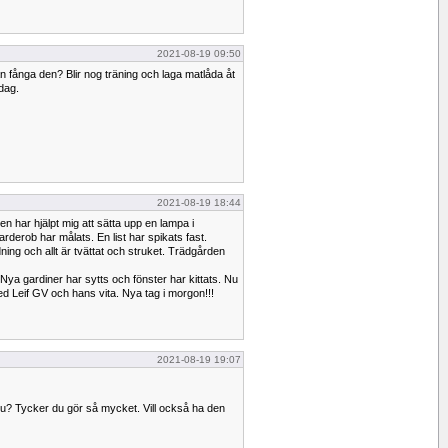
2021-08-19 09:50
 fånga den? Blir nog träning och laga matlåda åt
dag.
2021-08-19 18:44
n har hjälpt mig att sätta upp en lampa i
rderob har målats. En list har spikats fast.
ning och allt är tvättat och struket. Trädgården
n. Nya gardiner har sytts och fönster har kittats. Nu
ed Leif GV och hans vita. Nya tag i morgon!!!
2021-08-19 19:07
 du? Tycker du gör så mycket. Vill också ha den