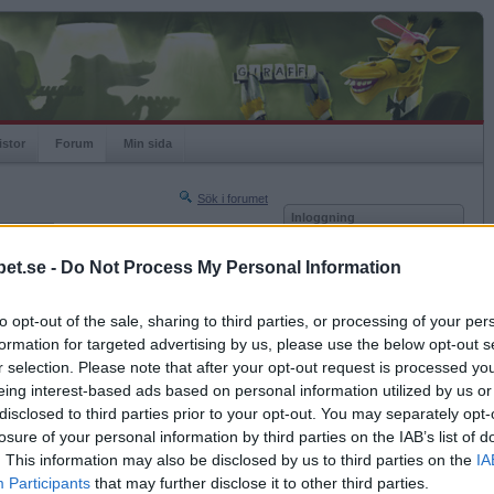
istor
Forum
Min sida
Sök i forumet
Inloggning
rneringar
Användare
et.se -
Do Not Process My Personal Information
Nästa sida »
Lösenord
Sista sidan »
to opt-out of the sale, sharing to third parties, or processing of your per
Kom ihåg mig
2021-07-30 14:12
formation for targeted advertising by us, please use the below opt-out s
Logga in
an levde 52 år tillsammans! Det är så gött att ha
r selection. Please note that after your opt-out request is processed y
dda om varandra!!!
eing interest-based ads based on personal information utilized by us or
Glömt ditt lösenord?
Få ny aktiveringslänk
disclosed to third parties prior to your opt-out. You may separately opt-
losure of your personal information by third parties on the IAB’s list of
. This information may also be disclosed by us to third parties on the
IA
Betapet är gratis!
Participants
that may further disclose it to other third parties.