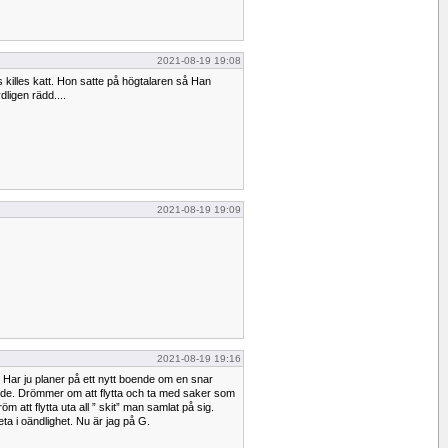
2021-08-19 19:08
killes katt. Hon satte på högtalaren så Han
ligen rädd....
2021-08-19 19:09
2021-08-19 19:16
v. Har ju planer på ett nytt boende om en snar
nde. Drömmer om att flytta och ta med saker som
öm att flytta uta all ” skit” man samlat på sig.
eta i oändlighet. Nu är jag på G.