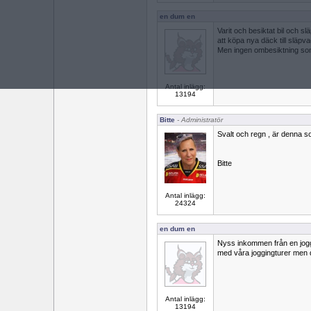
en dum en
Varit och besiktat bil och s
att köpa nya däck till släpv
Men ingen ombesiktning som t
Antal inlägg:
13194
Bitte
- Administratör
Svalt och regn , är denna so
Bitte
Antal inlägg:
24324
en dum en
Nyss inkommen från en jogg
med våra joggingturer men de
Antal inlägg:
13194