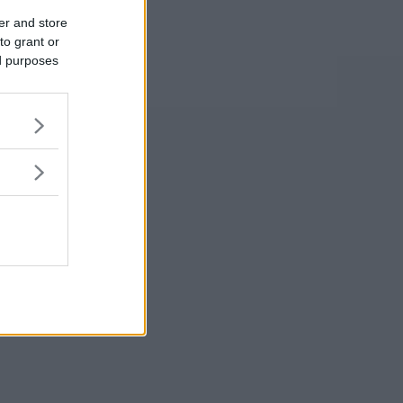
er and store
to grant or
ed purposes