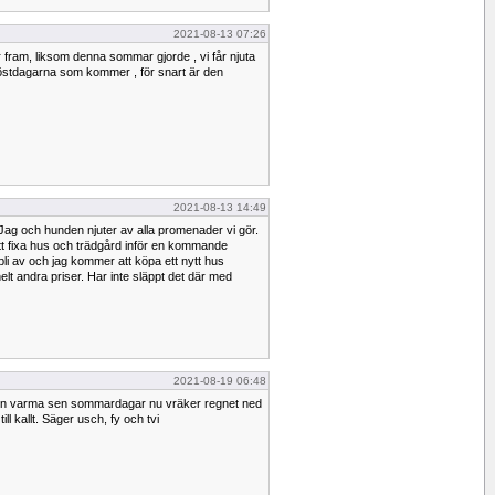
2021-08-13 07:26
fram, liksom denna sommar gjorde , vi får njuta
tdagarna som kommer , för snart är den
2021-08-13 14:49
ag och hunden njuter av alla promenader vi gör.
att fixa hus och trädgård inför en kommande
bli av och jag kommer att köpa ett nytt hus
helt andra priser. Har inte släppt det där med
2021-08-19 06:48
n varma sen sommardagar nu vräker regnet ned
ll kallt. Säger usch, fy och tvi