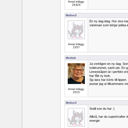
Antal inlägg:
24324
Mollee3
En ny dag idag. Hur ska man
väninnan som börjar jobba i
Antal inlägg:
1557
Minibitt
Ja verkligen en ny dag. Sone
tvättrummet, samt ute. En ga
Linneskåpen är i perfekt ord
har fått ny look.
Sju lass har körts till tippe
pustar jag ut tillsammans m
Antal inlägg:
2515
Mollee3
Snäll son du har :)
Alltså, har du superkrafter
energin