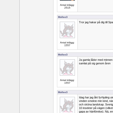
Antal inlägg:
2515
Mollee3
Tror jag hakar på dig till Spa
Antal inlägg:
1557
Mollee3
Ja gamla lådor med minnen
samlat på sig genom åren
Antal inlägg:
1557
Mollee3
Idag har jag åkt fyrhjuling 
vinden smekte min kind, nä
och sköna landskap. Sverige
10 insekter på vägen (vilket 
gapa av hänförelse). Nä, en