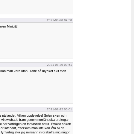
2021-08-20 09:50
nien Minibitt!
2021-08-20 09:51
 kan man vara utan. Tänk så mycket skit man
2021-08-22 00:01
ute på landet. Vilken upplevelse! Solen sken och
r vi swishade fram genom norrländska urskogar
 har verkligen en fantastisk natur! Svalde säkert
är lätt hänt, eftersom man inte kan låta bli att
 fyrhjuling ska jag minsann införskaffa mig någon