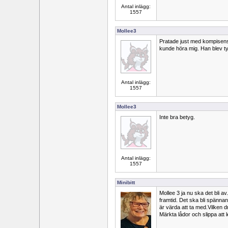
Antal inlägg:
1557
Mollee3
Pratade just med kompisens 
kunde höra mig. Han blev tyd
Antal inlägg:
1557
Mollee3
Inte bra betyg.
Antal inlägg:
1557
Minibitt
Mollee 3 ja nu ska det bli a
framtid. Det ska bli spänna
är värda att ta med.Vilken dr
Märkta lådor och slippa att l