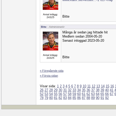
Antal inlägg:
Bitte
24325
Bitte
- Administratör
Många år sedan jag hittade hit
Medlem sedan 2004-05-20
Senast inloggad 2023-05-20
Antal inlägg:
Bitte
24325
« Föregående sida
« Första sidan
Visar sida:
1
2
3
4
5
6
7
8
9
10
11
12
13
14
15
16
26
27
28
29
30
31
32
33
34
35
36
37
38
39
40
41
52
53
54
55
56
57
58
59
60
61
62
63
64
65
66
67
78
79
80
81
82
83
84
85
86
87
88
89
90
91
92