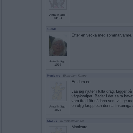
Antal inlägg:
13194
sus50
Efter en vecka med sommarvärme. F
Antal inlägg:
1597
Monicare
- Ej medlem längre
En dum en
Jaa jag njuter i fulla drag. Ligger p
vågskvalpet. Badar i det salta havet
vara ifred för sådana som vill ge 
en oljig kropp och denna finkorniga
Antal inlägg:
4523
Kiwi 77
- Ej medlem längre
Monicare