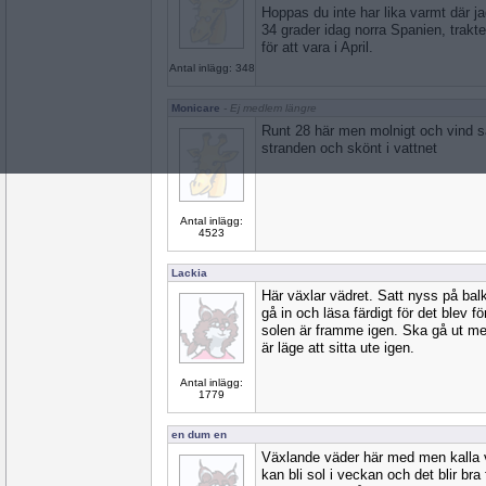
Hoppas du inte har lika varmt där j
34 grader idag norra Spanien, trakt
för att vara i April.
Antal inlägg: 348
Monicare
- Ej medlem längre
Runt 28 här men molnigt och vind så
stranden och skönt i vattnet
Antal inlägg:
4523
Lackia
Här växlar vädret. Satt nyss på bal
gå in och läsa färdigt för det blev f
solen är framme igen. Ska gå ut me
är läge att sitta ute igen.
Antal inlägg:
1779
en dum en
Växlande väder här med men kalla v
kan bli sol i veckan och det blir b