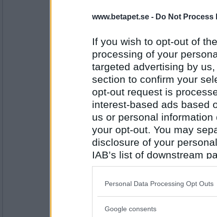
en dum en
www.betapet.se -
Do Not Process 
Kubb är gott!
Var ut på sjön en timma cirka och i
If you wish to opt-out of the
bra att vara på isen heller för den d
att det tinar. Borrade nya hål och det
processing of your personal
slutfiskat för min del på ismete.
Antal inlägg:
13194
targeted advertising by us
section to confirm your sel
opt-out request is proces
interest-based ads based o
us or personal information d
sus50
your opt-out. You may separ
Tack till Bitte för att hon håller ord
disclosure of your personal
elakheter.
IAB’s list of downstream pa
also be disclosed by us to 
Antal inlägg:
Downstream Participants
th
1597
Personal Data Processing Opt Outs
third parties.
Kick 88
- Ej medlem längre
Google consents
Tåg till Malmö , sedan ta nattåget ti
Please note that this web
vill testa tåg istället för flyg denna 