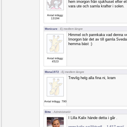
hem imorgon från sjukhuset efter et
vara ute och samla krafter i solen.
Antal inlägg:
13194
Monicare
- Ej medlem längre
Himmel och pannkaka vad denna vec
Imorgon bär det av till gamla Sveda
hemma bäst :)
Antal inlägg:
4523
Mona1972
- Ej medlem längre
Trevlig helg alla fina ni, kram
Antal inlägg: 790
Bitte
- Administratör
I Lilla Kalix hände detta i går .
www.kalix.se/Aktuell...-1 617-maj/