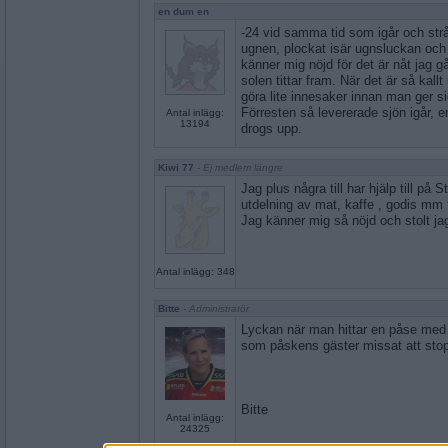
en dum en
-24 vid samma tid som igår och str
ugnen, plockat isär ugnsluckan och 
känner mig nöjd för det är nåt jag g
solen tittar fram. När det är så kall
göra lite innesaker innan man ger sig
Förresten så levererade sjön igår, e
Antal inlägg:
13194
drogs upp.
Kiwi 77
- Ej medlem längre
Jag plus några till har hjälp till p
utdelning av mat, kaffe , godis mm 
Jag känner mig så nöjd och stolt jag 
Antal inlägg: 348
Bitte
- Administratör
Lyckan när man hittar en påse med 
som påskens gäster missat att stop
Bitte
Antal inlägg:
24325