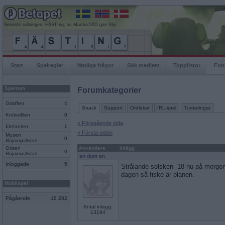
Senaste rullningen, FÄSTIng, av Marran1955 gav 93p
Start
Spelregler
Vanliga frågor
Sök medlem
Topplistor
For
Spelrum
Forumkategorier
Giraffen
4
Snack
Support
Ordlekar
IRL-spel
Turneringar
Krokodilen
0
« Föregående sida
Elefanten
1
« Första sidan
Musen
0
Böjningslistan
Grisen
Användare
Inlägg
0
Böjningslistan
en dum en
Inloggade
5
Strålande solsken -18 nu på morgone
dagen så fiske är planen.
Mobilspel
Pågående
18 282
Antal inlägg:
13194