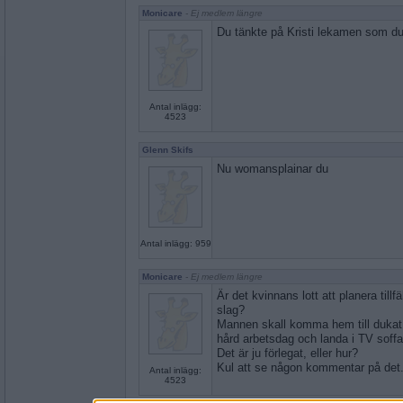
Monicare
- Ej medlem längre
Du tänkte på Kristi lekamen som du
Antal inlägg:
4523
Glenn Skifs
Nu womansplainar du
Antal inlägg: 959
Monicare
- Ej medlem längre
Är det kvinnans lott att planera tillfä
slag?
Mannen skall komma hem till dukat b
hård arbetsdag och landa i TV soff
Det är ju förlegat, eller hur?
Kul att se någon kommentar på det
Antal inlägg:
4523