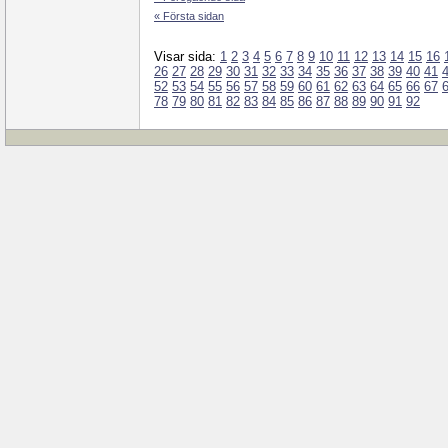
« Första sidan
Visar sida:
1
2
3
4
5
6
7
8
9
10
11
12
13
14
15
16
26
27
28
29
30
31
32
33
34
35
36
37
38
39
40
41
52
53
54
55
56
57
58
59
60
61
62
63
64
65
66
67
78
79
80
81
82
83
84
85
86
87
88
89
90
91
92