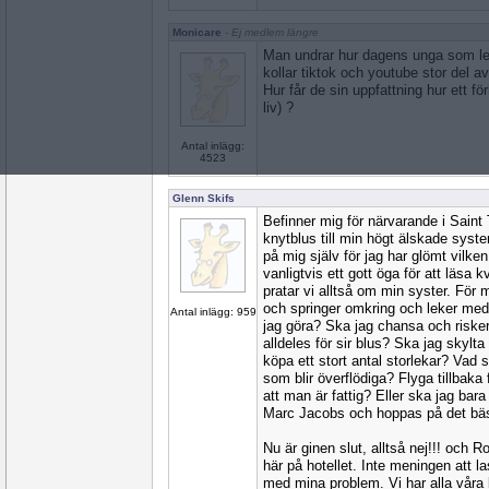
Monicare
- Ej medlem längre
Man undrar hur dagens unga som leve
kollar tiktok och youtube stor del a
Hur får de sin uppfattning hur ett fö
liv) ?
Antal inlägg:
4523
Glenn Skifs
Befinner mig för närvarande i Saint 
knytblus till min högt älskade syster
på mig själv för jag har glömt vilken
vanligtvis ett gott öga för att läsa
pratar vi alltså om min syster. För m
och springer omkring och leker med 
Antal inlägg: 959
jag göra? Ska jag chansa och riske
alldeles för sir blus? Ska jag skyl
köpa ett stort antal storlekar? Vad 
som blir överflödiga? Flyga tillbaka
att man är fattig? Eller ska jag bara
Marc Jacobs och hoppas på det bä
Nu är ginen slut, alltså nej!!! och
här på hotellet. Inte meningen att la
med mina problem. Vi har alla våra 