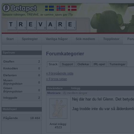
Senaste rullningen, TREVArE, av samme_spurs gav 77p
Start
Spelregler
Vanliga frågor
Sök medlem
Topplistor
For
Spelrum
Forumkategorier
Giraffen
2
Snack
Support
Ordlekar
IRL-spel
Turneringar
Krokodilen
0
« Föregående sida
Elefanten
0
« Första sidan
Musen
0
Böjningslistan
Grisen
Användare
Inlägg
0
Böjningslistan
Monicare
- Ej medlem längre
Inloggade
2
Nej där har du fel Glenn. Det bety
Jag trodde inte du var så ålderdoml
Mobilspel
Pågående
18 464
Antal inlägg:
4523