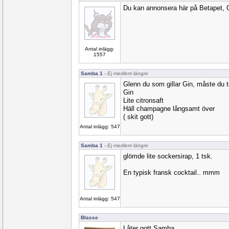
Du kan annonsera här på Betapet, 
Antal inlägg:
1557
Samba 1
- Ej medlem längre
Glenn du som gillar Gin, måste du 
Gin
Lite citronsaft
Häll champagne långsamt över
( skit gott)
Antal inlägg: 547
Samba 1
- Ej medlem längre
glömde lite sockersirap, 1 tsk.
En typisk fransk cocktail.. mmm
Antal inlägg: 547
Blasse
Låter gott Samba