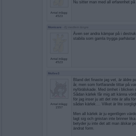
Nu sitter man med all erfarenhet på
Antal inlägg:
4523
Monicare
- Ej medlem längre
Även ser andra kämpar på i destruk
stabila som gamla trygga parhästar
Antal inlägg:
4523
Mollee3
Bland det finaste jag vet, är äldre pa
år, men som fortfarande tittar på v
nyförälskade. Med ömhet i blicken o
Sådan kärlek får mig att känna vördn
för jag inser ju att det inte är alla f
sådan kärlek.... Vilket är lite sorglig
Antal inlägg:
1557
Men all kärlek är ju egentligen värde
lagt sig och gnistan inte brinner li
betyder ju inte det att man älskar 
ändrat form.