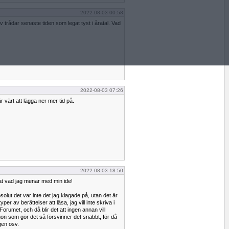
2022-08-03 00:58
 trådar senaste tiden som legat tyst i åratal. Vad
2022-08-03 07:26
 värt att lägga ner mer tid på.
2022-08-03 18:50
jat vad jag menar med min ide!
solut det var inte det jag klagade på, utan det är
yper av berättelser att läsa, jag vill inte skriva i
Forumet, och då blir det att ingen annan vill
gon som gör det så försvinner det snabbt, för då
gen osv.