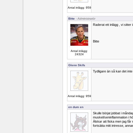
Antal inlägg: 959
Bitte
- Administratör
Raderat ett inlägg , vi sitte
Bitte
Antal inlägg:
24324
Glenn Skifs
Tydligare än så kan det int
Antal inlägg: 959
en dum en
Skulle börjat jobbat i månd
muskel/seninflammation i hög
Älskar att fiska men jag får
fortsätta mitt intresse, ann