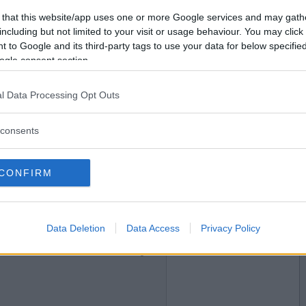
2022-08-03 00:44
Vill du bli
 that this website/app uses one or more Google services and may gath
medlem?
including but not limited to your visit or usage behaviour. You may click 
skriver i Forumet. Många har tröttnat på ”
ystnat.
 to Google and its third-party tags to use your data for below specifi
Skapa nytt konto
ogle consent section.
l Data Processing Opt Outs
2022-08-03 00:52
consents
iskmåsarna.
e också, fast dom är väluppfostrade och stjäl
e.
CONFIRM
2022-08-03 00:54
Data Deletion
Data Access
Privacy Policy
tiv i 15-20 år så kanske man har annat att göra.