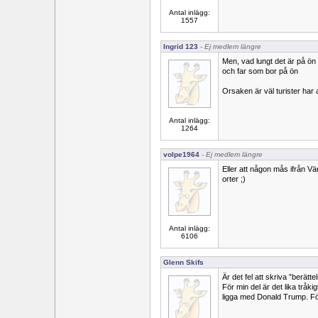
Antal inlägg:
1557
Ingrid 123
- Ej medlem längre
Men, vad lungt det är på ön 
och far som bor på ön
Orsaken är väl turister har a
Antal inlägg:
1264
volpe1964
- Ej medlem längre
Eller att någon mås ifrån V
orter ;)
Antal inlägg:
6106
Glenn Skifs
Är det fel att skriva ”berät
För min del är det lika tråkig
ligga med Donald Trump. Fö