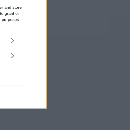
er and store
to grant or
ed purposes