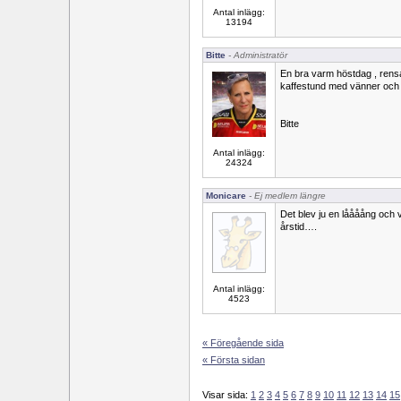
Antal inlägg:
13194
Bitte
- Administratör
En bra varm höstdag , rensat
kaffestund med vänner och 
Bitte
Antal inlägg:
24324
Monicare
- Ej medlem längre
Det blev ju en låååång och 
årstid….
Antal inlägg:
4523
« Föregående sida
« Första sidan
Visar sida:
1
2
3
4
5
6
7
8
9
10
11
12
13
14
15