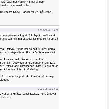
a fiskmåsar här, vad skönt, här är dom
ön där mina föräldrar bor..
roligt vackra Rättvik, laddar för V75 på lördag.
2022-08-04 18:38
arna uppfostrade Ingrid 123. Jag är med katt så
 distans och min mat skyddar jag med puffra om så
rna i Rättvik. Det brukar gå hett till under deras
att ta omvägen för en fika på Buffils Annas café.
bok i form av Jävla Skitsystem av Jonas
 den kom 2010 och är fortfarande aktuell 12 år
r? Det folk som i branschen kallas UX-are är för
m räcker inte till är min förklaring.
 så du får lite goda skratt mot att du lär mig
astegen…
2022-08-18 10:22
. Här är fiskmåsarna helt rabiata. Förra året var
lt kvarter.