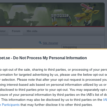
istor
Forum
Min sida
Sök i forumet
Inloggning
rneringar
Användare
et.se -
Do Not Process My Personal Information
Nästa sida »
Lösenord
Sista sidan »
to opt-out of the sale, sharing to third parties, or processing of your per
Kom ihåg mig
2022-08-03 00:16
formation for targeted advertising by us, please use the below opt-out s
Logga in
r selection. Please note that after your opt-out request is processed y
eing interest-based ads based on personal information utilized by us or
Glömt ditt lösenord?
Få ny aktiveringslänk
disclosed to third parties prior to your opt-out. You may separately opt-
losure of your personal information by third parties on the IAB’s list of
. This information may also be disclosed by us to third parties on the
IA
Betapet är gratis!
Participants
that may further disclose it to other third parties.