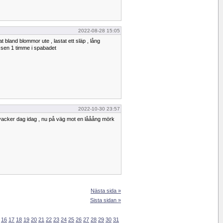
2022-08-28 15:05
 bland blommor ute , lastat ett släp , lång
sen 1 timme i spabadet
2022-10-30 23:57
vacker dag idag , nu på väg mot en lååång mörk
Nästa sida »
Sista sidan »
16
17
18
19
20
21
22
23
24
25
26
27
28
29
30
31