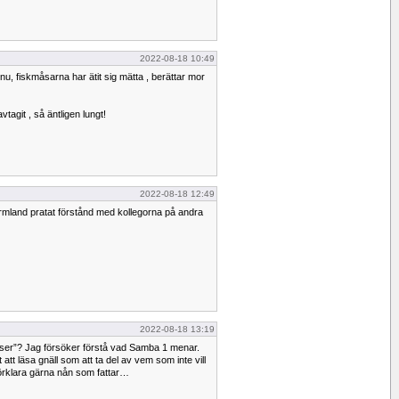
2022-08-18 10:49
nu, fiskmåsarna har ätit sig mätta , berättar mor
vtagit , så äntligen lungt!
2022-08-18 12:49
ärmland pratat förstånd med kollegorna på andra
2022-08-18 13:19
telser”? Jag försöker förstå vad Samba 1 menar.
t att läsa gnäll som att ta del av vem som inte vill
rklara gärna nån som fattar…