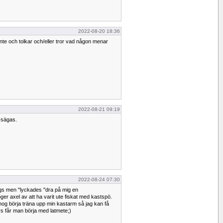
2022-08-20 18:36
r inte och tolkar och/eller tror vad någon menar
2022-08-21 09:19
e sägas.
2022-08-24 07:30
ags men "lyckades "dra på mig en
er axel av att ha varit ute fiskat med kastspö.
 nog börja träna upp min kastarm så jag kan få
ars får man börja med latmete;)