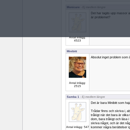
Monicare
- Ej medlem längre
Det har tagits upp massor av
är problemet?
Antal inlägg:
4523
Minibitt
Absolut inget problem som är
Antal inlägg:
2515
Samba 1
- Ej medlem längre
Det är bara Minibitt som ha
Trådar finns och skriva i, ab
tråkigt när det bara är olika t
dom, bara tråkigt och läsa i 
skriva något, och är det nå
Antal inlägg: 547
kommer några berättelser i