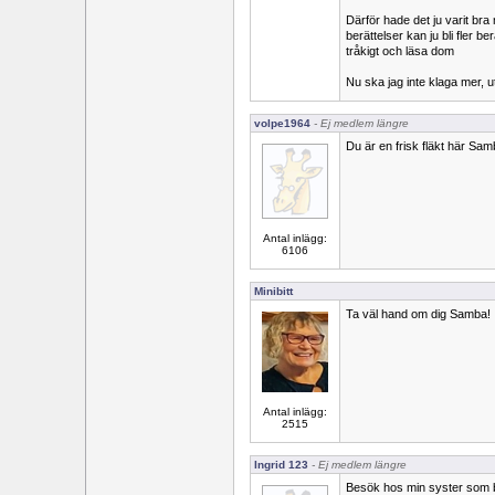
Därför hade det ju varit bra 
berättelser kan ju bli fler b
tråkigt och läsa dom
Nu ska jag inte klaga mer, 
volpe1964
- Ej medlem längre
Du är en frisk fläkt här Sa
Antal inlägg:
6106
Minibitt
Ta väl hand om dig Samba!
Antal inlägg:
2515
Ingrid 123
- Ej medlem längre
Besök hos min syster som bo