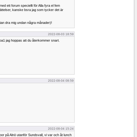
med ett forum speciellt för Alla fyra el fem
erättelser, kanske bsra jag som tycker det är
utan dra mig undan några månader)!
2022-08-03 18:59
mba1 jag hoppas att du återkommer snart.
2022-08-04 08:59
2022-08-04 15:24
r på Alnö utanför Sundsvall, vi var och åt lunch