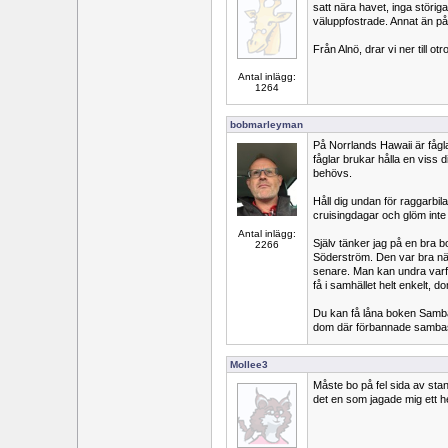
satt nära havet, inga störig
väluppfostrade. Annat än på 
Från Alnö, drar vi ner till ot
Antal inlägg:
1264
bobmarleyman
På Norrlands Hawaii är fågl
fåglar brukar hålla en viss
behövs.
Håll dig undan för raggarbila
cruisingdagar och glöm inte 
Antal inlägg:
Själv tänker jag på en bra 
2266
Söderström. Den var bra när
senare. Man kan undra varfö
få i samhället helt enkelt, do
Du kan få låna boken Samba 1
dom där förbannade samb
Mollee3
Måste bo på fel sida av stan
det en som jagade mig ett he