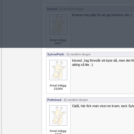
kissed
- Ej medlem längre
Kramar mej själv för att jag behöver det:-(
Antal inlägg:
3037
SylviaPlath
- Ej medlem längre
kissed: Jag föreslår ett byte då, men det f
aldrig så lite. :)
Antal inlägg:
31064
Pottränad
- Ej medlem längre
Ojdå, här fick man visst en kram, tack Sylv
Antal inlägg: