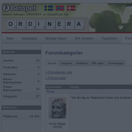
Senaste rullningen, ORDINERA, av Uppspelt gav 62p
Start
Spelregler
Vanliga frågor
Sök medlem
Topplistor
For
Spelrum
Forumkategorier
Giraffen
23
Snack
Support
Ordlekar
IRL-spel
Turneringar
Krokodilen
0
« Föregående sida
Elefanten
0
« Första sidan
Musen
0
Böjningslistan
Grisen
Användare
Inlägg
14
Böjningslistan
Tinna
Inloggade
37
*tar åt mig av Nattravns kram och kramar ti
Mobilspel
Pågående
18 463
Antal inlägg:
20250