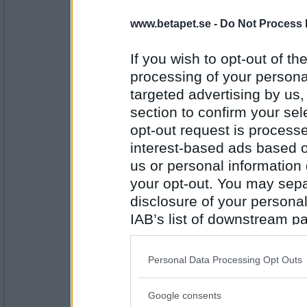
5809
www.betapet.se -
Do Not Process 
Robbansknop
- Ej medlem längre
*KRAMAR ALLA*
If you wish to opt-out of the
processing of your personal
targeted advertising by us
Antal inlägg: 256
section to confirm your sel
kafountine
- Spelvärd/Forumvärd
opt-out request is proces
kramar Robb också, för att han läser kanske o
interest-based ads based o
hur, Robb?
us or personal information d
your opt-out. You may separ
disclosure of your personal
Antal inlägg:
5809
IAB’s list of downstream pa
Robbansknop
- Ej medlem längre
also be disclosed by us to 
Klart jag gör. Kram!
Downstream Participants
th
Personal Data Processing Opt Outs
third parties.
Google consents
Please note that this web
Antal inlägg: 256