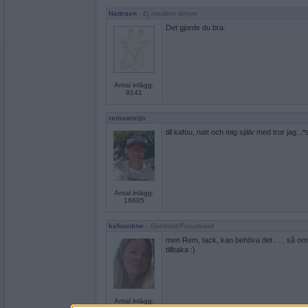
Nattravn
- Ej medlem längre
Det gjorde du bra.
Antal inlägg:
9141
remvanrijn
till kafou, natt och mig själv med tror jag...
Antal inlägg:
16685
kafountine
- Spelvärd/Forumvärd
men Rem, tack, kan behöva det . . . så om
tillbaka :)
Antal inlägg: