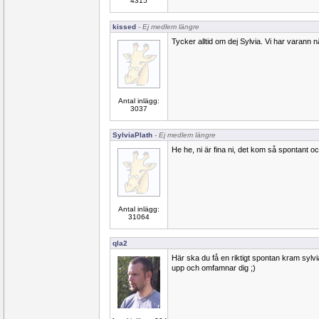
4315
kissed
- Ej medlem längre
Tycker alltid om dej Sylvia. Vi har varann 
Antal inlägg:
3037
SylviaPlath
- Ej medlem längre
He he, ni är fina ni, det kom så spontant oc
Antal inlägg:
31064
qla2
Här ska du få en riktigt spontan kram sylv
upp och omfamnar dig ;)