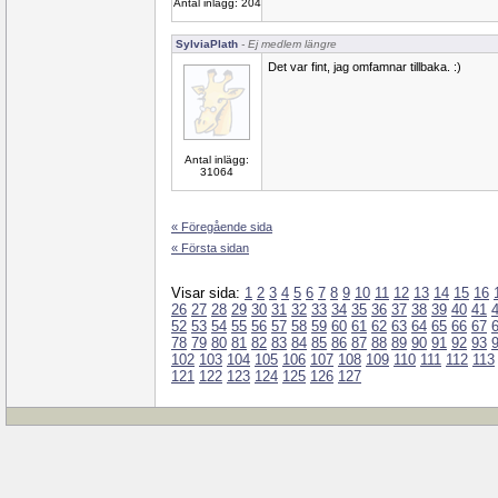
Antal inlägg: 204
SylviaPlath
- Ej medlem längre
Det var fint, jag omfamnar tillbaka. :)
Antal inlägg:
31064
« Föregående sida
« Första sidan
Visar sida:
1
2
3
4
5
6
7
8
9
10
11
12
13
14
15
16
26
27
28
29
30
31
32
33
34
35
36
37
38
39
40
41
52
53
54
55
56
57
58
59
60
61
62
63
64
65
66
67
78
79
80
81
82
83
84
85
86
87
88
89
90
91
92
93
102
103
104
105
106
107
108
109
110
111
112
113
121
122
123
124
125
126
127