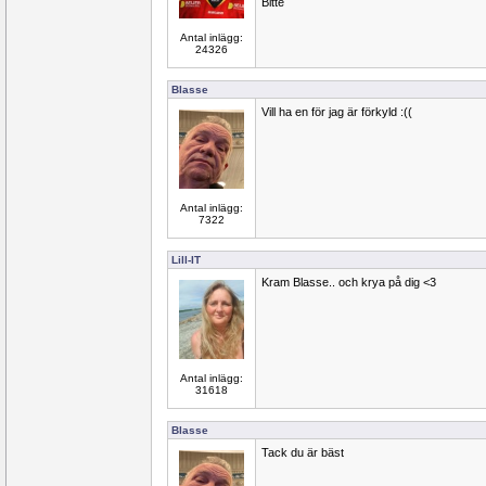
Bitte
Antal inlägg:
24326
Blasse
Vill ha en för jag är förkyld :((
Antal inlägg:
7322
Lill-IT
Kram Blasse.. och krya på dig <3
Antal inlägg:
31618
Blasse
Tack du är bäst