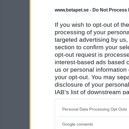
www.betapet.se -
Do Not Process 
Blasse
Mm vad gott
If you wish to opt-out of the
processing of your personal
targeted advertising by us
Antal inlägg:
7322
section to confirm your sel
opt-out request is proces
markoolio5
- Ej medlem längre
interest-based ads based o
En stor kram till alla som inte mår bra av e
förtjänar att må bra!
us or personal information d
your opt-out. You may separ
disclosure of your personal
Antal inlägg:
1825
IAB’s list of downstream pa
also be disclosed by us to 
sasjov
För de orden så förtjänar du en kram. Kram
Downstream Participants
th
Personal Data Processing Opt Outs
third parties.
Google consents
Please note that this web