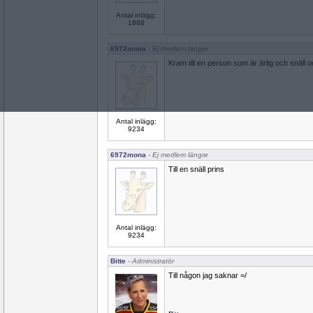
Antal inlägg:
1888
6972mona
- Ej medlem längre
Kram till en person som är ärlig och snäll o
Antal inlägg:
9234
6972mona
- Ej medlem längre
Till en snäll prins
Antal inlägg:
9234
Bitte
- Administratör
Till någon jag saknar =/