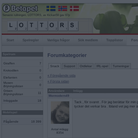
Senaste rullningen, LOTTORS, av Kickan59 gav 67p
Start
Spelregler
Vanliga frågor
Sök medlem
Topplistor
For
Spelrum
Forumkategorier
Giraffen
7
Snack
Support
Ordlekar
IRL-spel
Turneringar
Krokodilen
0
« Föregående sida
Elefanten
0
« Första sidan
Musen
0
Böjningslistan
Grisen
Användare
Inlägg
11
Böjningslistan
Mormodern49
Inloggade
18
Tack , för svaret . För jag berättar för min
tycker det verkar bra . Ibland vet jag mer 
Mobilspel
Pågående
18 399
Antal inlägg:
8354