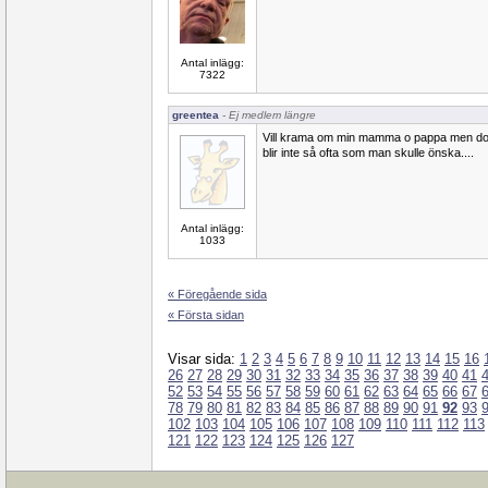
Antal inlägg:
7322
greentea
- Ej medlem längre
Vill krama om min mamma o pappa men dom
blir inte så ofta som man skulle önska....
Antal inlägg:
1033
« Föregående sida
« Första sidan
Visar sida:
1
2
3
4
5
6
7
8
9
10
11
12
13
14
15
16
26
27
28
29
30
31
32
33
34
35
36
37
38
39
40
41
52
53
54
55
56
57
58
59
60
61
62
63
64
65
66
67
78
79
80
81
82
83
84
85
86
87
88
89
90
91
92
93
102
103
104
105
106
107
108
109
110
111
112
113
121
122
123
124
125
126
127