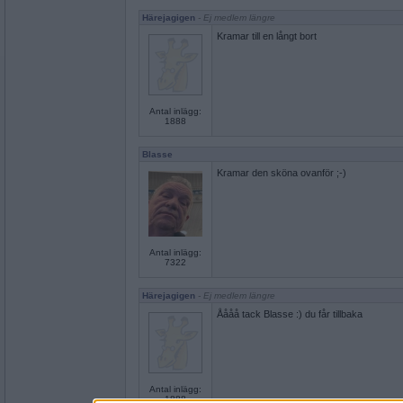
Härejagigen
- Ej medlem längre
Kramar till en långt bort
Antal inlägg:
1888
Blasse
Kramar den sköna ovanför ;-)
Antal inlägg:
7322
Härejagigen
- Ej medlem längre
Åååå tack Blasse :) du får tillbaka
Antal inlägg:
1888