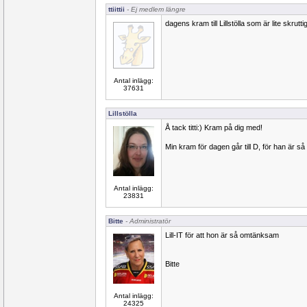
ttiittii
- Ej medlem längre
dagens kram till Lillstölla som är lite skrutti
Antal inlägg:
37631
Lillstölla
Å tack titti:) Kram på dig med!
Min kram för dagen går till D, för han är s
Antal inlägg:
23831
Bitte
- Administratör
Lill-IT för att hon är så omtänksam
Bitte
Antal inlägg:
24325