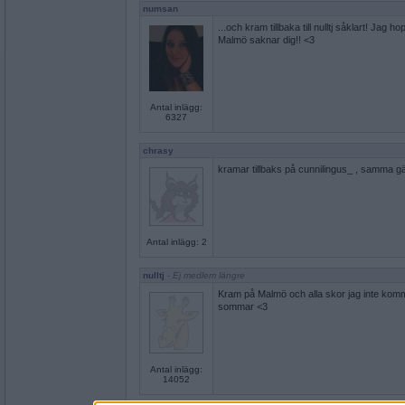
numsan
...och kram tillbaka till nulltj såklart! Jag
Malmö saknar dig!! <3
Antal inlägg:
6327
chrasy
kramar tillbaks på cunnilingus_ , samma gäl
Antal inlägg: 2
nulltj
- Ej medlem längre
Kram på Malmö och alla skor jag inte kom
sommar <3
Antal inlägg:
14052