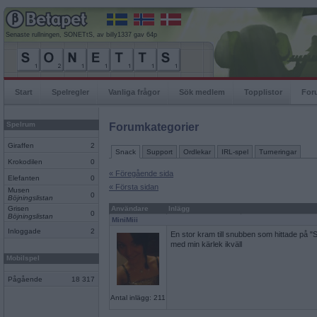
Senaste rullningen, SONETtS, av billy1337 gav 64p
Start
Spelregler
Vanliga frågor
Sök medlem
Topplistor
For
Spelrum
Forumkategorier
Giraffen
2
Snack
Support
Ordlekar
IRL-spel
Turneringar
Krokodilen
0
« Föregående sida
Elefanten
0
« Första sidan
Musen
0
Böjningslistan
Grisen
Användare
Inlägg
0
Böjningslistan
MiniMiii
Inloggade
2
En stor kram till snubben som hittade på "
med min kärlek ikväll
Mobilspel
Pågående
18 317
Antal inlägg: 211