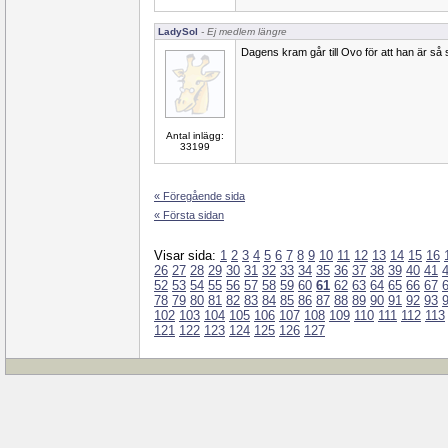
LadySol
- Ej medlem längre
Dagens kram går till Ovo för att han är så 
Antal inlägg:
33199
« Föregående sida
« Första sidan
Visar sida:
1
2
3
4
5
6
7
8
9
10
11
12
13
14
15
16
26
27
28
29
30
31
32
33
34
35
36
37
38
39
40
41
52
53
54
55
56
57
58
59
60
61
62
63
64
65
66
67
78
79
80
81
82
83
84
85
86
87
88
89
90
91
92
93
102
103
104
105
106
107
108
109
110
111
112
113
121
122
123
124
125
126
127