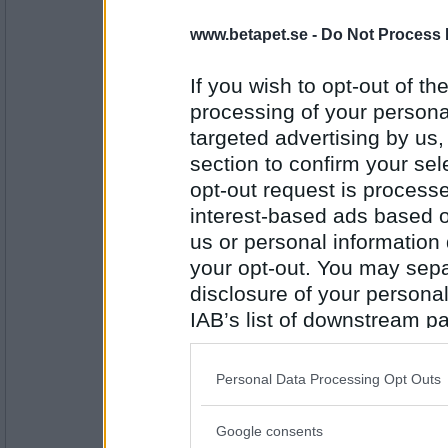
Axmed
Kram
www.betapet.se -
Do Not Process 
If you wish to opt-out of the
processing of your personal
Antal inlägg: 120
targeted advertising by us
LadySol
- Ej medlem längre
section to confirm your sel
En riktigt stor kram till Lillstölla. <3
opt-out request is proces
interest-based ads based o
us or personal information d
Antal inlägg:
your opt-out. You may separ
33199
disclosure of your personal
annakarineli
IAB’s list of downstream pa
Till Solen så klart som skickat brev till mig!
also be disclosed by us to 
Downstream Participants
th
Personal Data Processing Opt Outs
third parties.
Antal inlägg:
2519
Google consents
Please note that this web