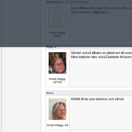
yogamama
- Ej medlem längre
Kram tillbaka fina Lady Sol, och en till M_
förra veckans höjdpunkt :)
Antal inlägg:
4752
Maja G
Sänder också tillbaks en jättekram till ov
Mina batterier blev också laddade till tusen
Antal inlägg:
10730
Kirre
KRAM till de som behöver och vill ha!
Antal inlägg: 44