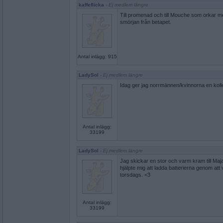
kaffeflicka
- Ej medlem längre
Till promenad och till Mouche som orkar m
smörjan från betapet.
Antal inlägg: 915
LadySol
- Ej medlem längre
Idag ger jag norrmännen/kvinnorna en koll
Antal inlägg:
33199
LadySol
- Ej medlem längre
Jag skickar en stor och varm kram till Ma
hjälpte mig att ladda batterierna genom att 
torsdags. <3
Antal inlägg:
33199