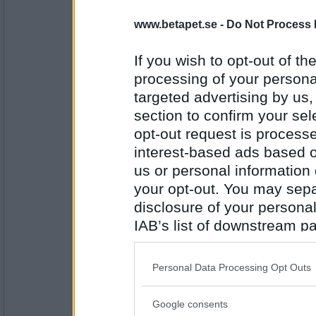
harenliten
- Ej medlem längre
www.betapet.se -
Do Not Process 
Till petit tess
If you wish to opt-out of the
processing of your personal
Antal inlägg:
targeted advertising by us
1176
section to confirm your sel
Mormodern49
opt-out request is proces
Kram till dig harenliten
interest-based ads based o
us or personal information d
your opt-out. You may separ
Antal inlägg:
disclosure of your personal
8354
IAB’s list of downstream pa
SmålandsMira
also be disclosed by us to 
Kram till Mormodern och alla andra 
Downstream Participants
th
Personal Data Processing Opt Outs
third parties.
Google consents
Antal inlägg:
Please note that this web
22535