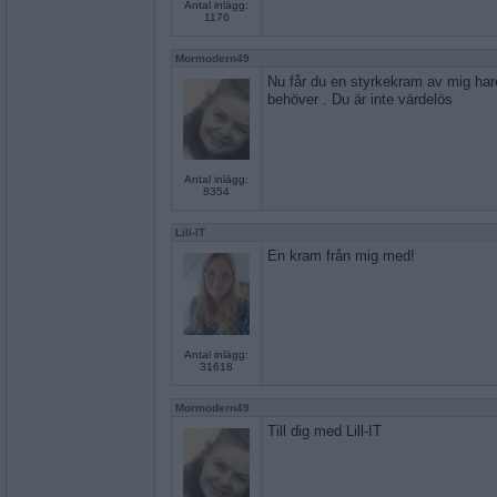
Antal inlägg:
1176
Mormodern49
Nu får du en styrkekram av mig haren
behöver . Du är inte värdelös
Antal inlägg:
8354
Lill-IT
En kram från mig med!
Antal inlägg:
31618
Mormodern49
Till dig med Lill-IT