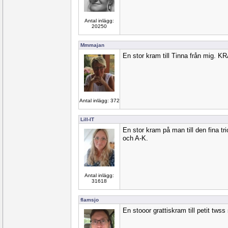
Antal inlägg:
20250
Mmmajan
En stor kram till Tinna från mig. 
Antal inlägg: 372
Lill-IT
En stor kram på man till den fina tr
och A-K.
Antal inlägg:
31618
flamsjo
En stooor grattiskram till petit twss 