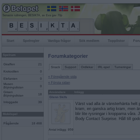
Senaste rullningen, BESIKTA, av Eva gav 70p
Start
Spelregler
Vanliga frågor
Sök medlem
Topplistor
For
Spelrum
Forumkategorier
Giraffen
21
Snack
Support
Ordlekar
IRL-spel
Turneringar
Krokodilen
0
« Föregående sida
Elefanten
0
« Första sidan
Musen
0
Böjningslistan
Grisen
Användare
Inlägg
18
Böjningslistan
Glenn Skifs
Inloggade
39
Värst vad alla är vänsterhänta helt pl
kram, en ganska artig kram, men än
blir lite rysningar i kropparna våra.
Mobilspel
Body Contact Surprise. Håll till god
Pågående
18 468
Antal inlägg: 959