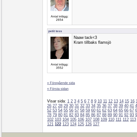
Antal inlägg:
2654
petit tess
Naaw tack<3
Kram tillbaks flamsjö
Antal inlägg:
3552
« Föregående sida
« Första sidan
Visar sida:
1
2
3
4
5
6
7
8
9
10
11
12
13
14
15
16
26
27
28
29
30
31
32
33
34
35
36
37
38
39
40
41
52
53
54
55
56
57
58
59
60
61
62
63
64
65
66
67
78
79
80
81
82
83
84
85
86
87
88
89
90
91
92
93
102
103
104
105
106
107
108
109
110
111
112
113
121
122
123
124
125
126
127