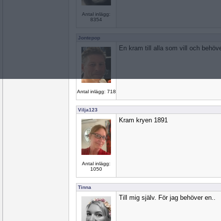
Antal inlägg:
8354
Jontepop
En kram till alla som vill och behöv
Antal inlägg: 718
Vilja123
Kram kryen 1891
Antal inlägg:
1050
Tinna
Till mig själv. För jag behöver en..