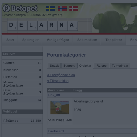
Senaste rullningen, DELARNa, av Eva gav 67p
Start
Spelregler
Vanliga frågor
Sök medlem
Topplistor
For
Spelrum
Forumkategorier
Giraffen
11
Snack
Support
Ordlekar
IRL-spel
Turneringar
Krokodilen
0
« Föregående sida
Elefanten
0
« Första sidan
Musen
0
Böjningslistan
Grisen
Användare
Inlägg
3
Böjningslistan
Erik_89
Inloggade
14
Algerkriget bryter ut
1989
Mobilspel
Antal inlägg: 325
Pågående
18 450
Backisen1