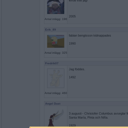
levde inte jag!
2005
Antal inlägg: 196
Erik_89
fabian bengtsson kidnappades
1990
Antal inlägg: 325
Fredrik07
Jag föddes.
1492
Antal inlägg: 460
Angel Dust
3 augusti - Christofer Columbus avseglar 
Santa María, Pinta och Niña.
1929