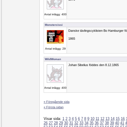
Antal inlägg: 400
Monstercissi
Danske tävlingscyklisten Bo Hamburger fö
1865
Antal inlägg: 29
WildWoman
Johan Sibelius föddes den 8.12.1865
Antal inlägg: 400
« Föregående sida
« Första sidan
Visar sida:
1
2
3
4
5
6
7
8
9
10
11
12
13
14
15
16
26
27
28
29
30
31
32
33
34
35
36
37
38
39
40
41