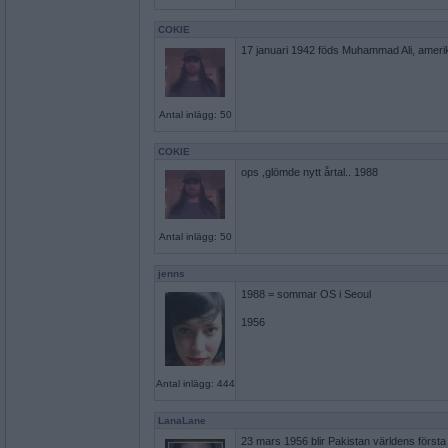
COKIE
17 januari 1942 föds Muhammad Ali, ameri
Antal inlägg: 50
COKIE
ops ,glömde nytt årtal.. 1988
Antal inlägg: 50
jenns
1988 = sommar OS i Seoul
1956
Antal inlägg: 444
LanaLane
23 mars 1956 blir Pakistan världens första 