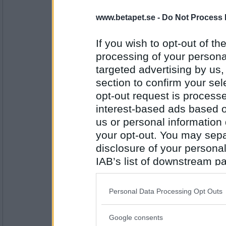
Antal inlägg: 158
www.betapet.se -
Do Not Process 
Fredrik07
If you wish to opt-out of the
Börskrashen i USA börjar.
processing of your personal
2010
targeted advertising by us
section to confirm your sel
Antal inlägg: 460
opt-out request is proces
HappyU
interest-based ads based o
Då hoppas jag att jag hunnit en vända (mins
us or personal information d
2007
your opt-out. You may separ
disclosure of your personal
Antal inlägg:
IAB’s list of downstream pa
6836
also be disclosed by us to 
jenns
Downstream Participants
th
2007 blir min bror myndig.
Personal Data Processing Opt Outs
third parties.
1888
Google consents
Please note that this web