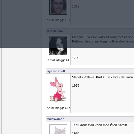
1319
Antal inlägg: 107
Krantzistor
Magnus Eriksson väljs till kung av Sverige
Kettilmundsson nerlägger sitt rikshövitsm
1709
Antal inlägg: 44
systerrebell
Slaget i Poltava. Karl XII fick bita i det sura
1979
Antal inlägg: 427
WildWoman
Ted Gärdestad vann med låten Satellit
1970