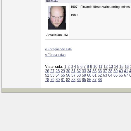
matti111
1907 - Finlands första valinsamling, minns 
1980
Antal inlägg: 52
« Föregående sida
« Första sidan
Visar sida:
1
2
3
4
5
6
7
8
9
10
11
12
13
14
15
16
26
27
28
29
30
31
32
33
34
35
36
37
38
39
40
41
52
53
54
55
56
57
58
59
60
61
62
63
64
65
66
67
78
79
80
81
82
83
84
85
86
87
88