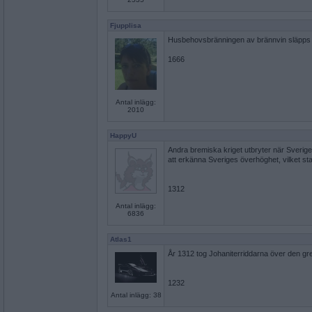
Fjupplisa
Husbehovsbränningen av brännvin släpps fr
1666
Antal inlägg:
2010
HappyU
Andra bremiska kriget utbryter när Sverig
att erkänna Sveriges överhöghet, vilket stad
1312
Antal inlägg:
6836
Atlas1
År 1312 tog Johaniterriddarna över den gr
1232
Antal inlägg: 38