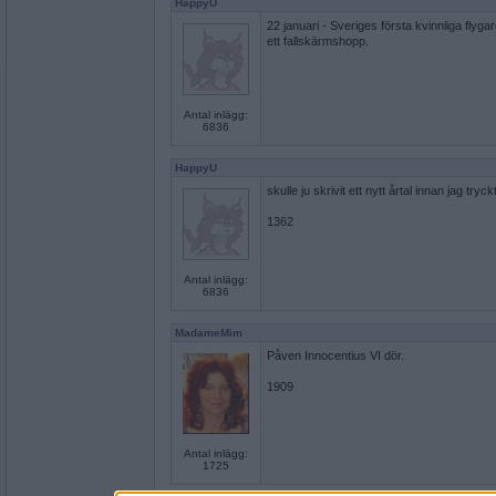
HappyU
22 januari - Sveriges första kvinnliga fly
ett fallskärmshopp.
Antal inlägg:
6836
HappyU
skulle ju skrivit ett nytt årtal innan jag tryc
1362
Antal inlägg:
6836
MadameMim
Påven Innocentius VI dör.
1909
Antal inlägg:
1725