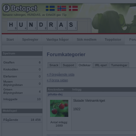
Senaste rullningen, HUNDrAS, av Ethel26 gav 71p
Start
Spelregler
Vanliga frågor
Sök medlem
Topplistor
For
Spelrum
Forumkategorier
Giraffen
6
Snack
Support
Ordlekar
IRL-spel
Turneringar
Krokodilen
0
« Föregående sida
Elefanten
0
« Första sidan
Musen
0
Böjningslistan
Grisen
Användare
Inlägg
4
Böjningslistan
pilutta-dej
Inloggade
10
Slutade Vietnamkriget
1922
Mobilspel
Pågående
18 456
Antal inlägg:
1689