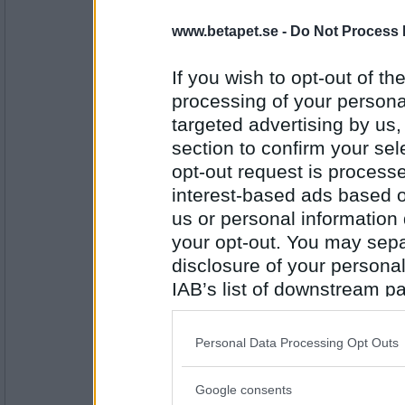
myran_64
- Ej medlem längre
1909 var det storstrekj i Ådalen efter en lå
www.betapet.se -
Do Not Process 
1958
If you wish to opt-out of the
processing of your personal
Antal inlägg:
3157
targeted advertising by us
section to confirm your sel
MadameMim
Alice Babs deltog i eurovisionsschlagerfesti
opt-out request is proces
interest-based ads based o
1972
us or personal information d
your opt-out. You may separ
Antal inlägg:
1725
disclosure of your personal
IAB’s list of downstream pa
myran_64
- Ej medlem längre
1972 övertogs Roslagsbanan från SJ
also be disclosed by us to 
Downstream Participants
th
1800
Personal Data Processing Opt Outs
third parties.
Antal inlägg:
Google consents
3157
Please note that this web