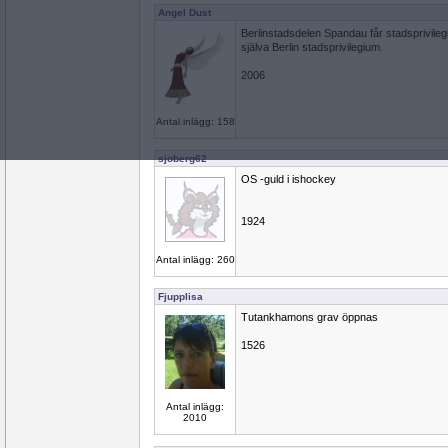
Angel Dust
Berlinstadsdelen Spandau får stadsprivileg
själva Berlin stadsprivilegium.
2006
Antal inlägg: 158
sjoberg62
OS -guld i ishockey
1924
Antal inlägg: 260
Fjupplisa
Tutankhamons grav öppnas
1526
Antal inlägg:
2010