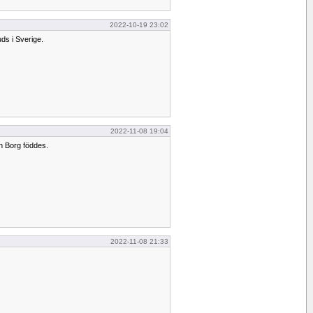
2022-10-19 23:02
uds i Sverige.
2022-11-08 19:04
n Borg föddes.
2022-11-08 21:33