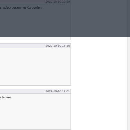
2022-10-10 10:39
a radioprogrammet Karusellen.
2022-10-10 16:46
2022-10-10 19:01
s ledare.