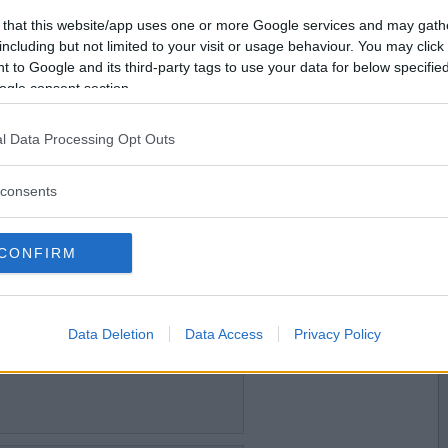
2022-10-10 07:29
Vill du bli
 that this website/app uses one or more Google services and may gath
vsångerskan Jenny Lind gör debut på Her
medlem?
including but not limited to your visit or usage behaviour. You may click 
 to Google and its third-party tags to use your data for below specifi
Skapa nytt konto
ogle consent section.
l Data Processing Opt Outs
2022-10-10 09:08
consents
CONFIRM
2022-10-10 09:16
Data Deletion
Data Access
Privacy Policy