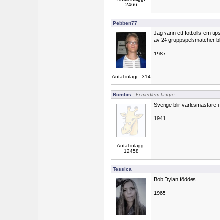
2466
Pebben77
Jag vann ett fotbolls-em tip
av 24 gruppspelsmatcher bl
1987
Antal inlägg: 314
Rombis
- Ej medlem längre
Sverige blir världsmästare 
1941
Antal inlägg:
12458
Tessica
Bob Dylan föddes.
1985