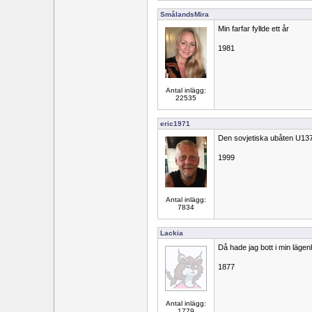
SmålandsMira
Min farfar fyllde ett år
1981
Antal inlägg:
22535
eric1971
Den sovjetiska ubåten U137
1999
Antal inlägg:
7834
Lackia
Då hade jag bott i min lägen
1877
Antal inlägg:
1779