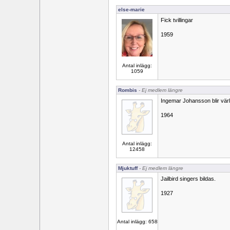
else-marie
Fick tvillingar
1959
Antal inlägg:
1059
Rombis
- Ej medlem längre
Ingemar Johansson blir värl
1964
Antal inlägg:
12458
Mjuktuff
- Ej medlem längre
Jailbird singers bildas.
1927
Antal inlägg: 658