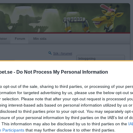
istor
Forum
Min sida
Sök i forumet
Inloggning
rneringar
Användare
et.se -
Do Not Process My Personal Information
Nästa sida »
Lösenord
Sista sidan »
to opt-out of the sale, sharing to third parties, or processing of your per
Kom ihåg mig
2022-10-10 00:01
formation for targeted advertising by us, please use the below opt-out s
Logga in
eget kårhus.
r selection. Please note that after your opt-out request is processed y
eing interest-based ads based on personal information utilized by us or
Glömt ditt lösenord?
Få ny aktiveringslänk
disclosed to third parties prior to your opt-out. You may separately opt-
losure of your personal information by third parties on the IAB’s list of
. This information may also be disclosed by us to third parties on the
IA
Betapet är gratis!
Participants
that may further disclose it to other third parties.