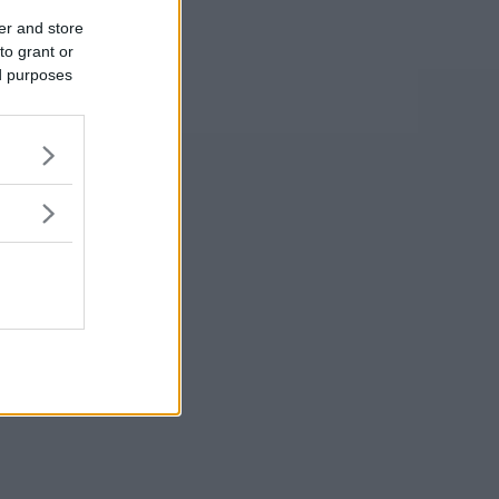
er and store
to grant or
ed purposes