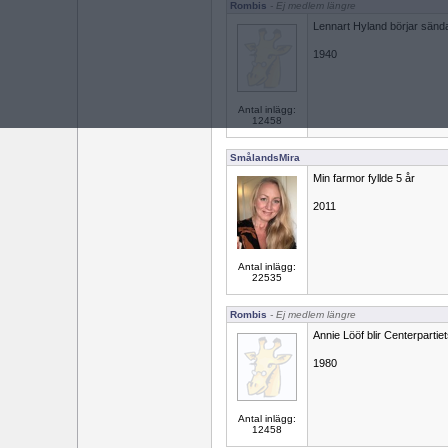
Rombis
- Ej medlem längre
Lennart Hyland börjar sänd
1940
Antal inlägg:
12458
SmålandsMira
Min farmor fyllde 5 år
2011
Antal inlägg:
22535
Rombis
- Ej medlem längre
Annie Lööf blir Centerpartiet
1980
Antal inlägg:
12458