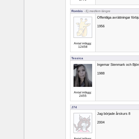
Rombis
- Ej medlem längre
Offentliga avrättningar förbj
1956
Antal inlägg:
12458
Tessica
Ingemar Stenmark och Björ
1988
Antal inlägg:
2455
J74
Jag började årskurs 8
2004
Antal inlägg: