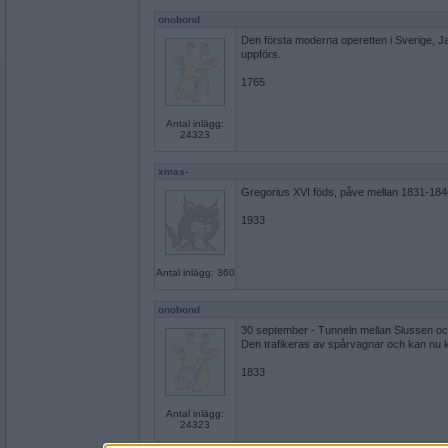
onobond
Den första moderna operetten i Sverige,
uppförs.
1765
Antal inlägg:
24323
xmas-
Gregorius XVI föds, påve mellan 1831-184
1933
Antal inlägg: 360
onobond
30 september - Tunneln mellan Slussen oc
Den trafikeras av spårvagnar och kan nu k
1833
Antal inlägg:
24323