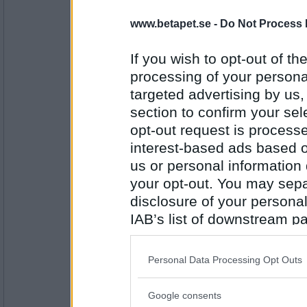
Svärtingebo
www.betapet.se -
Do Not Process 
1833
Alfred Nobel, svensk uppfinnare, kemist o
If you wish to opt-out of the
processing of your personal
Antal inlägg:
targeted advertising by us
2152
section to confirm your sel
Svärtingebo
opt-out request is proces
Oups
interest-based ads based o
1843
us or personal information d
your opt-out. You may separ
Antal inlägg:
disclosure of your personal
2152
IAB’s list of downstream pa
hatshepsut
- Ej medlem längre
also be disclosed by us to 
Christina Nilsson, sångerska, föds
Downstream Participants
th
1792
Personal Data Processing Opt Outs
third parties.
Google consents
Antal inlägg: 206
Please note that this web