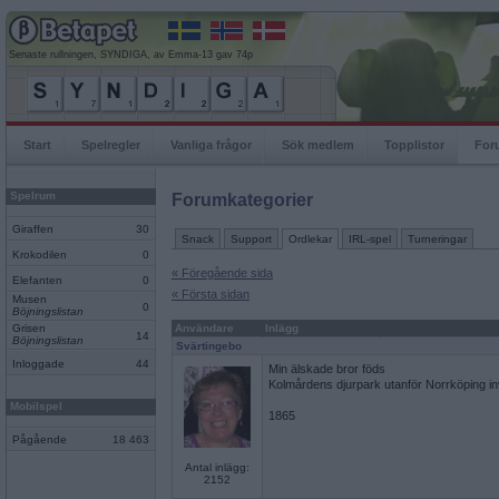
Senaste rullningen, SYNDIGA, av Emma-13 gav 74p
Start
Spelregler
Vanliga frågor
Sök medlem
Topplistor
For
Spelrum
Forumkategorier
Giraffen
30
Snack
Support
Ordlekar
IRL-spel
Turneringar
Krokodilen
0
« Föregående sida
Elefanten
0
« Första sidan
Musen
0
Böjningslistan
Grisen
Användare
Inlägg
14
Böjningslistan
Svärtingebo
Inloggade
44
Min älskade bror föds
Kolmårdens djurpark utanför Norrköping in
Mobilspel
1865
Pågående
18 463
Antal inlägg:
2152