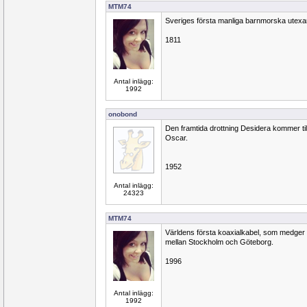
MTM74
Sveriges första manliga barnmorska utexa
1811
Antal inlägg:
1992
onobond
Den framtida drottning Desidera kommer til
Oscar.
1952
Antal inlägg:
24323
MTM74
Världens första koaxialkabel, som medger 9
mellan Stockholm och Göteborg.
1996
Antal inlägg:
1992