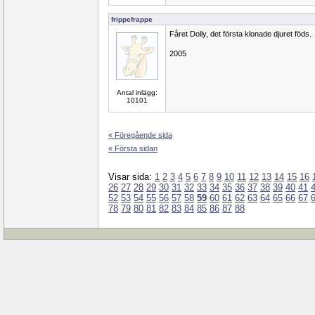
frippefrappe
Fåret Dolly, det första klonade djuret föds.
2005
Antal inlägg:
10101
« Föregående sida
« Första sidan
Visar sida:
1
2
3
4
5
6
7
8
9
10
11
12
13
14
15
16
26
27
28
29
30
31
32
33
34
35
36
37
38
39
40
41
52
53
54
55
56
57
58
59
60
61
62
63
64
65
66
67
78
79
80
81
82
83
84
85
86
87
88