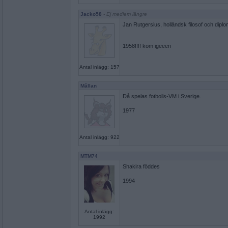
Jacko58
- Ej medlem längre
Jan Rutgersius, holländsk filosof och diploma
1958!!!! kom igeeen
Antal inlägg: 157
Mållan
Då spelas fotbolls-VM i Sverige.
1977
Antal inlägg: 922
MTM74
Shakira föddes
1994
Antal inlägg:
1992