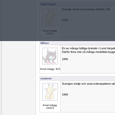
frippefrappe
Sverige vinner bronspeng i fotbolls-VM
1234
Antal inlägg:
10101
Mållan
En av många häftiga bränder i Lund härjad
Därför finns inte så många medeltida byg
1866
Antal inlägg: 922
onobond
Sveriges tredje och sista koleraepidemi utb
1966
Antal inlägg:
24323