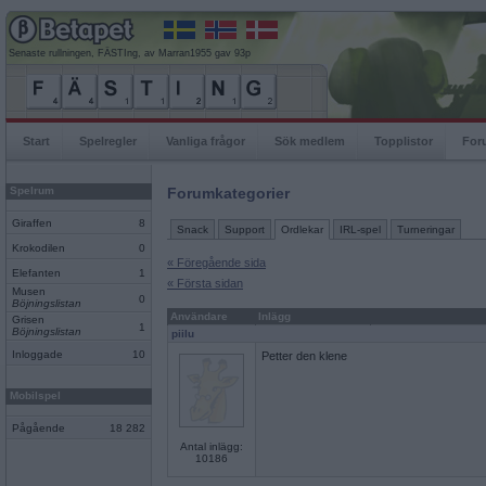
Senaste rullningen, FÄSTIng, av Marran1955 gav 93p
Start
Spelregler
Vanliga frågor
Sök medlem
Topplistor
For
Spelrum
Forumkategorier
Giraffen
8
Snack
Support
Ordlekar
IRL-spel
Turneringar
Krokodilen
0
« Föregående sida
Elefanten
1
« Första sidan
Musen
0
Böjningslistan
Användare
Inlägg
Grisen
1
Böjningslistan
piilu
Inloggade
10
Petter den klene
Mobilspel
Pågående
18 282
Antal inlägg:
10186