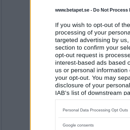
deGothia
www.betapet.se -
Do Not Process 
er, gemene tjetjener
If you wish to opt-out of the
processing of your personal
Antal inlägg:
targeted advertising by us
5079
section to confirm your sel
Formis
opt-out request is proces
se fler sekvenser
interest-based ads based o
us or personal information d
your opt-out. You may separ
Antal inlägg: 420
disclosure of your personal
IAB’s list of downstream pa
Ruckzuck
efter de tre
also be disclosed by us to 
Downstream Participants
th
Personal Data Processing Opt Outs
third parties.
Antal inlägg:
Google consents
34614
Please note that this web