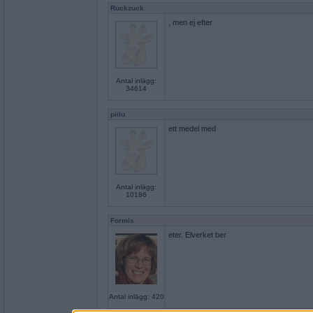
Ruckzuck
, men ej efter
Antal inlägg:
34614
piilu
ett medel med
Antal inlägg:
10186
Formis
eter. Elverket ber
Antal inlägg: 420