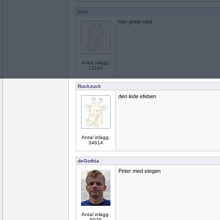
piilu
hen gned med
Antal inlägg:
10186
Ruckzuck
den lede efeben
Antal inlägg:
34614
deGothia
Peter med stegen
Antal inlägg:
5079