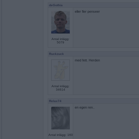
deGothia
eller fler penseer
Antal inlägg:
5079
Ruckzuck
med fett. Herden
Antal inlägg:
34614
Relax74
en egen ren..
Antal inlägg: 160