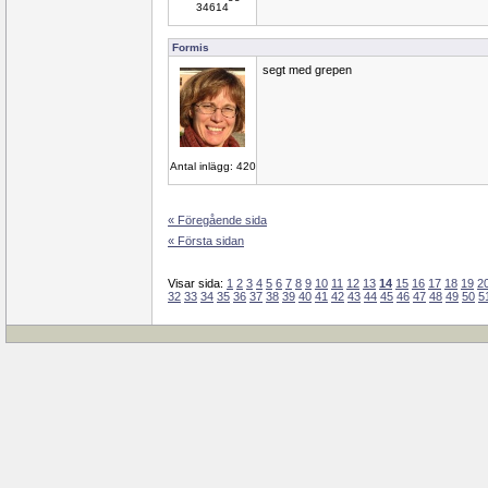
34614
Formis
segt med grepen
Antal inlägg: 420
« Föregående sida
« Första sidan
Visar sida:
1
2
3
4
5
6
7
8
9
10
11
12
13
14
15
16
17
18
19
2
32
33
34
35
36
37
38
39
40
41
42
43
44
45
46
47
48
49
50
5