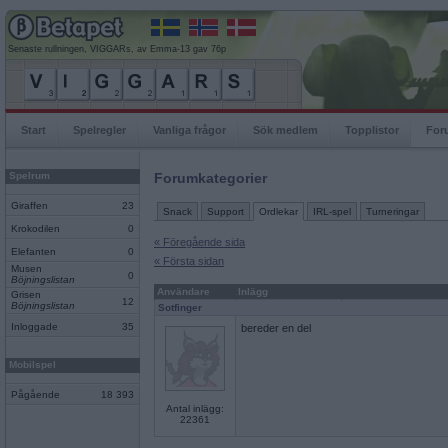
Senaste rullningen, VIGGARs, av Emma-13 gav 76p
Start
Spelregler
Vanliga frågor
Sök medlem
Topplistor
For
Spelrum
Forumkategorier
Giraffen
23
Snack
Support
Ordlekar
IRL-spel
Turneringar
Krokodilen
0
« Föregående sida
Elefanten
0
« Första sidan
Musen
0
Böjningslistan
Användare
Inlägg
Grisen
12
Böjningslistan
Sotfinger
Inloggade
35
bereder en del
Mobilspel
Pågående
18 393
Antal inlägg:
22361