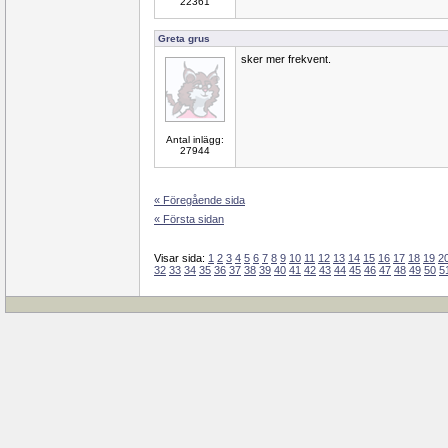
22361
Greta grus
sker mer frekvent.
Antal inlägg:
27944
« Föregående sida
« Första sidan
Visar sida:
1
2
3
4
5
6
7
8
9
10
11
12
13
14
15
16
17
18
19
2
32
33
34
35
36
37
38
39
40
41
42
43
44
45
46
47
48
49
50
5