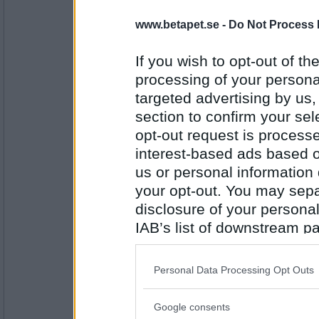
Ruckzuck
www.betapet.se -
Do Not Process 
skeendet. Det blev
If you wish to opt-out of the
processing of your personal
Antal inlägg:
targeted advertising by us
34614
section to confirm your sel
Greta grus
opt-out request is proces
sent men fler
interest-based ads based o
us or personal information d
your opt-out. You may separ
Antal inlägg:
disclosure of your personal
27944
IAB’s list of downstream pa
deGothia
also be disclosed by us to 
greker vet ej
Downstream Participants
th
Personal Data Processing Opt Outs
third parties.
Google consents
Antal inlägg:
Please note that this web
5079