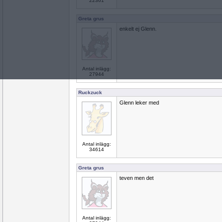
22361
Greta grus
enkelt ej Glenn.
Antal inlägg:
27944
Ruckzuck
Glenn leker med
Antal inlägg:
34614
Greta grus
teven men det
Antal inlägg: