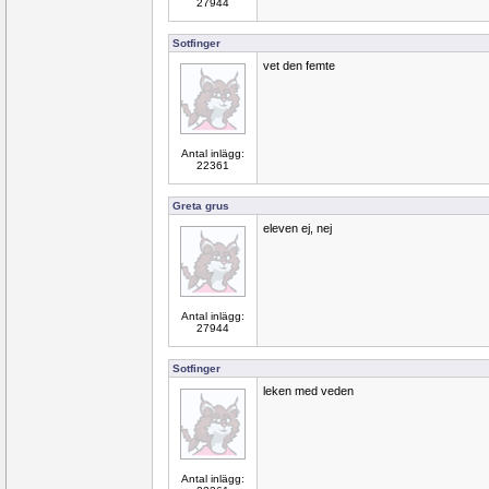
27944
Sotfinger
vet den femte
Antal inlägg:
22361
Greta grus
eleven ej, nej
Antal inlägg:
27944
Sotfinger
leken med veden
Antal inlägg: