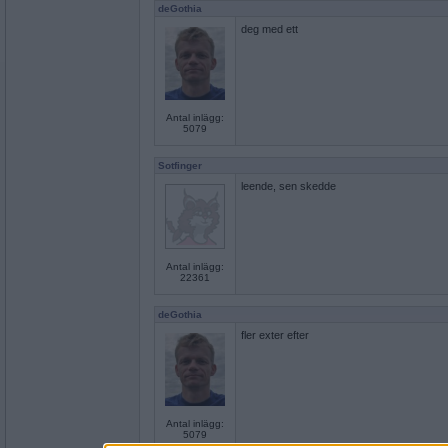
deGothia
deg med ett
Antal inlägg:
5079
Sotfinger
leende, sen skedde
Antal inlägg:
22361
deGothia
fler exter efter
Antal inlägg:
5079