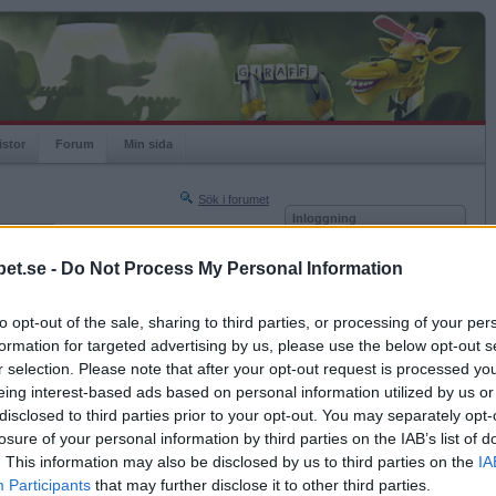
istor
Forum
Min sida
Sök i forumet
Inloggning
rneringar
Användare
et.se -
Do Not Process My Personal Information
Nästa sida »
Lösenord
Sista sidan »
to opt-out of the sale, sharing to third parties, or processing of your per
Kom ihåg mig
2013-07-27 18:20
formation for targeted advertising by us, please use the below opt-out s
Logga in
r selection. Please note that after your opt-out request is processed y
eing interest-based ads based on personal information utilized by us or
Glömt ditt lösenord?
Få ny aktiveringslänk
disclosed to third parties prior to your opt-out. You may separately opt-
losure of your personal information by third parties on the IAB’s list of
. This information may also be disclosed by us to third parties on the
IA
Betapet är gratis!
Participants
that may further disclose it to other third parties.