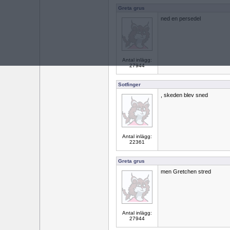
Greta grus
ned en persedel
Antal inlägg:
27944
Sotfinger
, skeden blev sned
Antal inlägg:
22361
Greta grus
men Gretchen stred
Antal inlägg:
27944