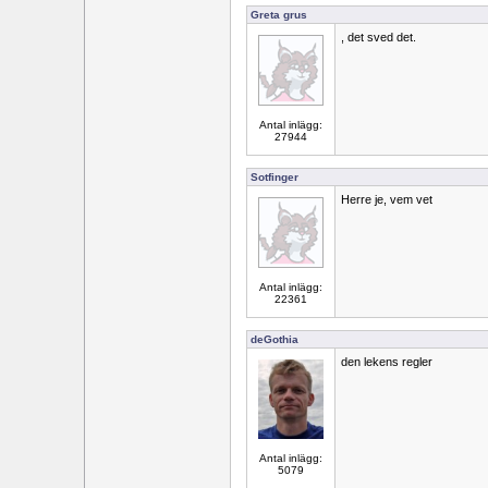
Greta grus
, det sved det.
Antal inlägg:
27944
Sotfinger
Herre je, vem vet
Antal inlägg:
22361
deGothia
den lekens regler
Antal inlägg:
5079