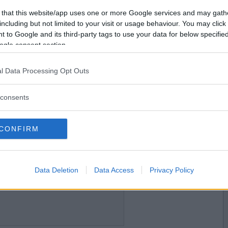
2013-07-27 18:28
Vill du bli
 that this website/app uses one or more Google services and may gath
medlem?
including but not limited to your visit or usage behaviour. You may click 
 to Google and its third-party tags to use your data for below specifi
Skapa nytt konto
ogle consent section.
l Data Processing Opt Outs
2013-07-27 19:35
consents
CONFIRM
2013-07-27 22:13
Data Deletion
Data Access
Privacy Policy