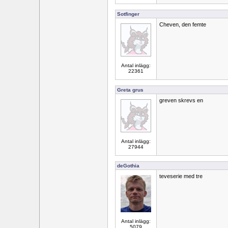
Sotfinger
Cheven, den femte
Antal inlägg:
22361
Greta grus
greven skrevs en
Antal inlägg:
27944
deGothia
teveserie med tre
Antal inlägg:
5079