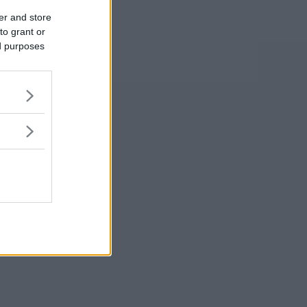
er and store
to grant or
ed purposes