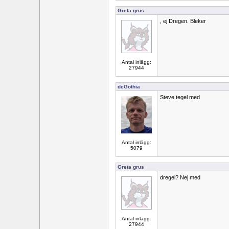
Greta grus
, ej Dregen. Bleker
Antal inlägg:
27944
deGothia
Steve tegel med
Antal inlägg:
5079
Greta grus
dregel? Nej med
Antal inlägg:
27944