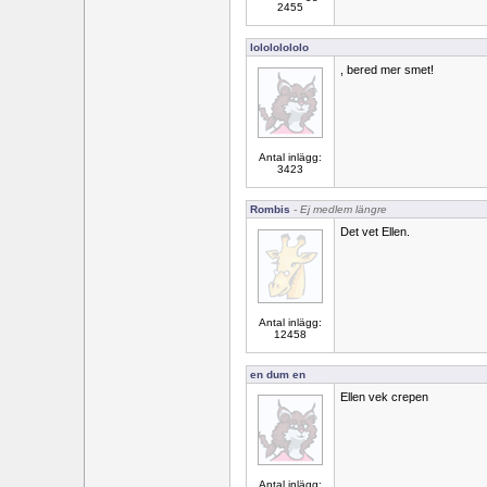
2455
lolololololo
, bered mer smet!
Antal inlägg:
3423
Rombis
- Ej medlem längre
Det vet Ellen.
Antal inlägg:
12458
en dum en
Ellen vek crepen
Antal inlägg: