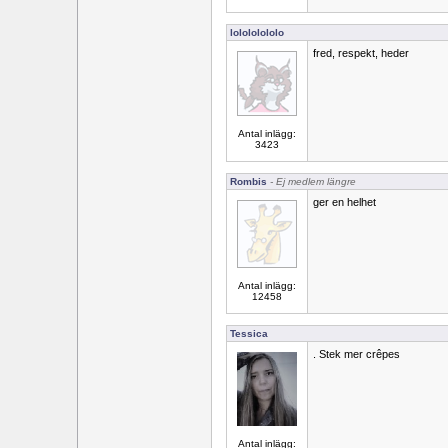
lolololololo
fred, respekt, heder
Antal inlägg:
3423
Rombis
- Ej medlem längre
ger en helhet
Antal inlägg:
12458
Tessica
. Stek mer crêpes
Antal inlägg: