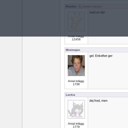
Rombis
- Ej medlem längre
med en del
Antal inlägg:
12458
Minimojan
gel. Enkelhet ger
Antal inlägg:
1738
Lackia
dej fred, men
Antal inlägg:
1779