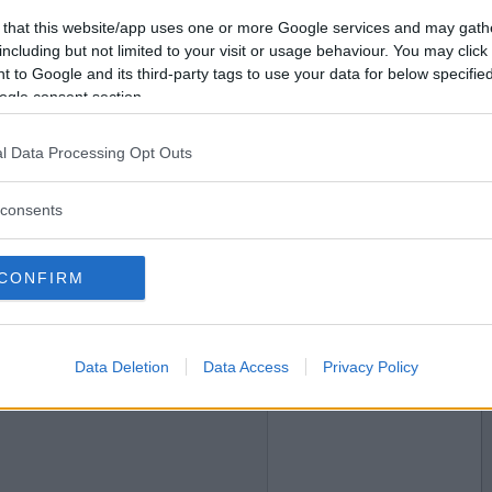
2022-11-25 07:10
Vill du bli
 that this website/app uses one or more Google services and may gath
medlem?
including but not limited to your visit or usage behaviour. You may click 
 to Google and its third-party tags to use your data for below specifi
Skapa nytt konto
ogle consent section.
l Data Processing Opt Outs
2022-11-26 17:05
consents
CONFIRM
2022-12-06 20:32
Data Deletion
Data Access
Privacy Policy