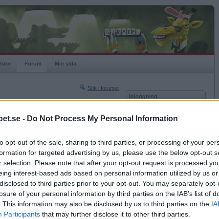
istor
Forum
Min sida
Sök i forumet
Inloggning
rneringar
Användare
et.se -
Do Not Process My Personal Information
Nästa sida »
Lösenord
Sista sidan »
to opt-out of the sale, sharing to third parties, or processing of your per
Kom ihåg mig
2022-11-24 23:19
formation for targeted advertising by us, please use the below opt-out s
Logga in
r selection. Please note that after your opt-out request is processed y
eing interest-based ads based on personal information utilized by us or
Glömt ditt lösenord?
Få ny aktiveringslänk
disclosed to third parties prior to your opt-out. You may separately opt-
losure of your personal information by third parties on the IAB’s list of
. This information may also be disclosed by us to third parties on the
IA
Betapet är gratis!
Participants
that may further disclose it to other third parties.