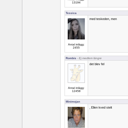
13194
Tessica
med teskeden, men
Antal inlägg:
2455
Rombis
- Ej medlem längre
det blev fel
Antal inlägg:
12458
Minimojan
, Ellen kved stelt