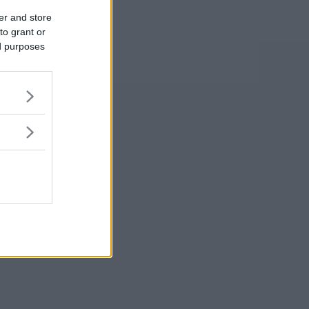
er and store
to grant or
ed purposes